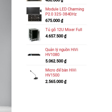
400.000
₫
Module LED Charming
P2.0 32S-3840Hz
675.000
₫
Tủ gỗ 12U Mixer Full
4.657.500
₫
Quản lý nguồn HiVi
HV1080
5.062.500
₫
Micro để bàn HiVi
HV1500
2.565.000
₫