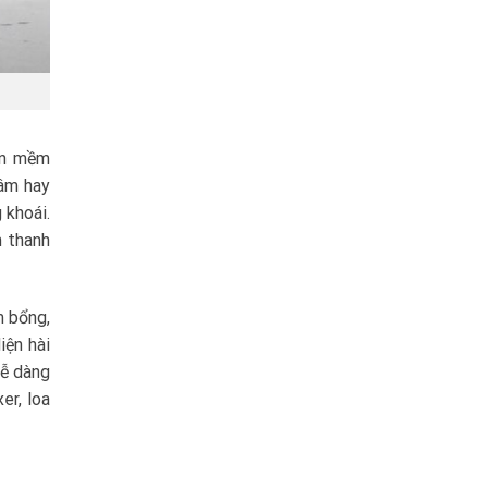
hần mềm
âm hay
 khoái.
m thanh
m bổng,
iện hài
dễ dàng
er, loa