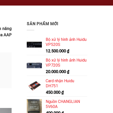
SẢN PHẨM MỚI
h năng
ua AAP
Bộ xử lý hình ảnh Huidu
VP520S
12.500.000
₫
Bộ xử lý hình ảnh Huidu
VP720S
20.000.000
₫
Card nhận Huidu
DH751
450.000
₫
Nguồn CHANGLIAN
5V60A