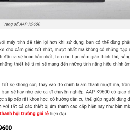
Vang số AAP K9600
với máy tính để tiện lợi hơn khi sử dụng, bạn có thể dùng p
ke cho cảm giác tốt nhất, mượt nhất mà không có những tạp 
h đầu ra sẽ hoàn hảo nhất, tạo cho bạn cảm giác thích thú, sảng
 những thiết kế tỉ mỉ sẽ mang đến những tính năng hiệu chỉnh â
 tốt sẽ không còn, thay vào đó chính là âm thanh mượt mà, trầ
a bạn sẽ hay như các ca sĩ chuyên nghiệp. AAP K9600 có giao d
ợc sắp xếp rất khoa học, có hướng dẫn cụ thể, giúp người dùng 
h với tất cả các thiết bị âm thanh cao cấp hiện nay như bàn mix
thanh hội trường giá rẻ
hiện đại.
K9600