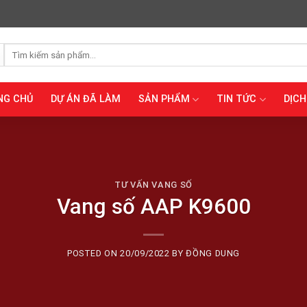
Tìm
kiếm:
NG CHỦ
DỰ ÁN ĐÃ LÀM
SẢN PHẨM
TIN TỨC
DỊCH
TƯ VẤN VANG SỐ
Vang số AAP K9600
POSTED ON
20/09/2022
BY
ĐỒNG DUNG