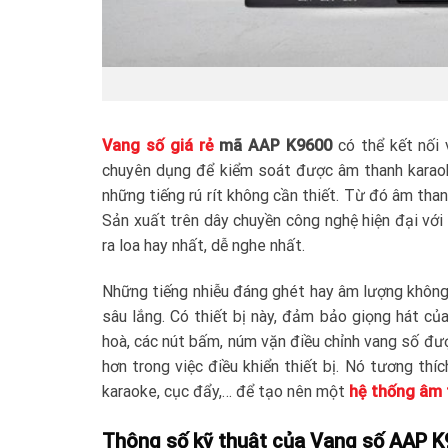
Vang số giá rẻ
mã AAP K9600
có thể kết nối 
chuyên dụng để kiểm soát được âm thanh karao
những tiếng rú rít không cần thiết. Từ đó âm than
Sản xuất trên dây chuyền công nghệ hiện đại với
ra loa hay nhất, dễ nghe nhất.
Những tiếng nhiễu đáng ghét hay âm lượng không
sâu lắng. Có thiết bị này, đảm bảo giọng hát củ
hoà, các nút bấm, núm vặn điều chỉnh vang số đư
hơn trong việc điều khiển thiết bị. Nó tương thíc
karaoke, cục đẩy,… để tạo nên một
hệ thống âm 
Thông số kỹ thuật của Vang số AAP 