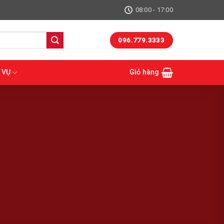
08:00 - 17:00
096.779.3333
 VỤ
Giỏ hàng