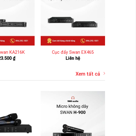
Swan KA216K
Cục đẩy Swan EX465
23.500
₫
Liên hệ
Xem tất cả