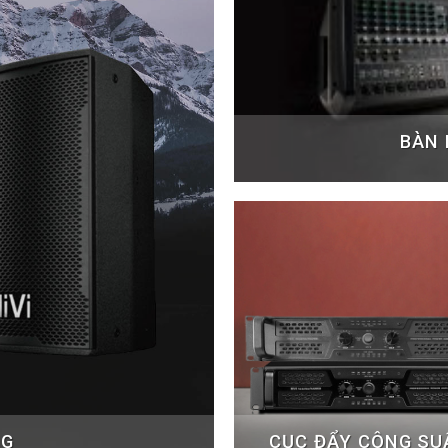
BÀN 
NG
CỤC ĐẨY CÔNG SU