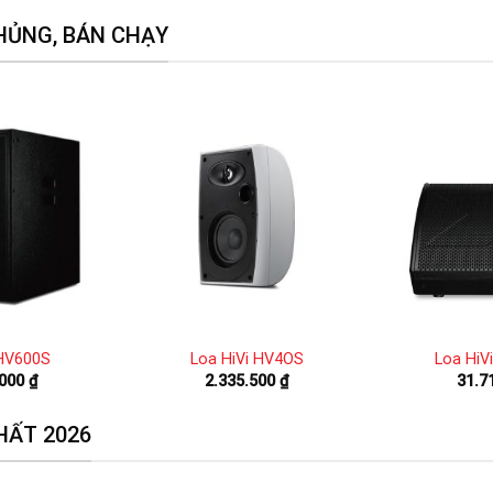
HỦNG, BÁN CHẠY
 HV600S
Loa HiVi HV4OS
Loa HiV
.000
₫
2.335.500
₫
31.7
HẤT 2026