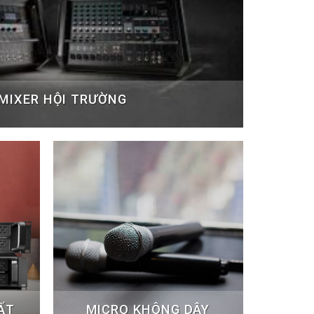
MIXER HỘI TRƯỜNG
ẤT
MICRO KHÔNG DÂY