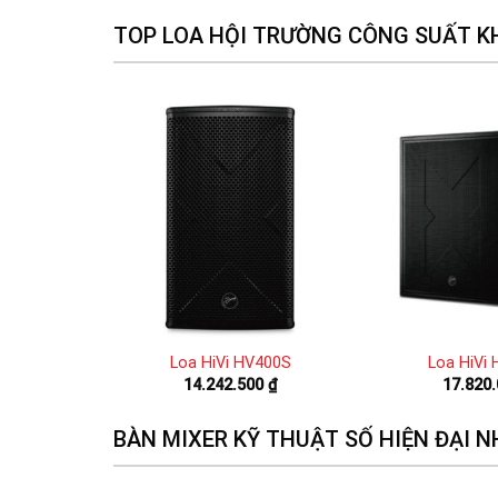
TOP LOA HỘI TRƯỜNG CÔNG SUẤT K
12(N)
Loa HiVi HV400S
Loa HiVi
00
₫
14.242.500
₫
17.820
BÀN MIXER KỸ THUẬT SỐ HIỆN ĐẠI N