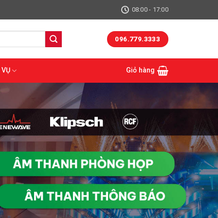
08:00 - 17:00
096.779.3333
 VỤ
Giỏ hàng