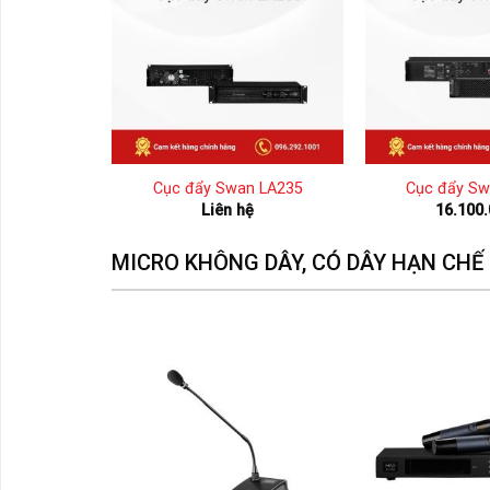
 EX4130
Cục đẩy Swan LA235
Cục đẩy Sw
Liên hệ
16.100
MICRO KHÔNG DÂY, CÓ DÂY HẠN CHẾ 