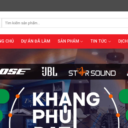
Tìm
kiếm:
NG CHỦ
DỰ ÁN ĐÃ LÀM
SẢN PHẨM
TIN TỨC
DỊCH