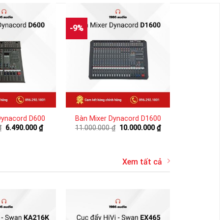
-9%
Dynacord D600
Bàn Mixer Dynacord D1600
Giá
Giá
Giá
Giá
₫
6.490.000
₫
11.000.000
₫
10.000.000
₫
gốc
hiện
gốc
hiện
là:
tại
là:
tại
6.800.000 ₫.
là:
11.000.000 ₫.
là:
6.490.000 ₫.
10.000.000 ₫.
Xem tất cả