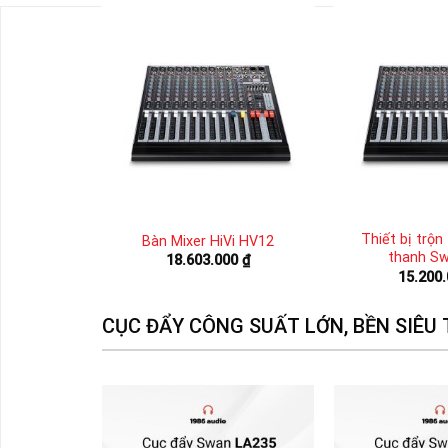
cord CMS
Thiết bị trộn
Bàn Mixer HiVi HV12
many)
thanh Sw
18.603.000
₫
15.200
CỤC ĐẨY CÔNG SUẤT LỚN, BỀN SIÊU