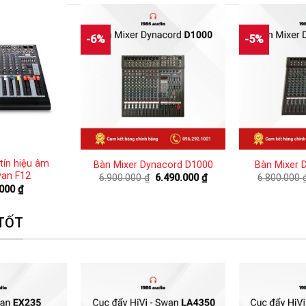
-6%
-5%
 tín hiệu âm
Bàn Mixer Dynacord D1000
Bàn Mixer 
an F12
Giá
Giá
6.900.000
₫
6.490.000
₫
6.800.000
gốc
hiện
.000
₫
là:
tại
6.900.000 ₫.
là:
6.490.000 ₫.
 TỐT