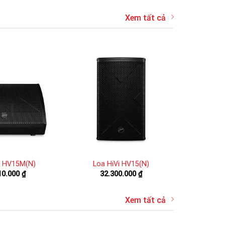
Xem tất cả
i HV15M(N)
Loa HiVi HV15(N)
10.000
₫
32.300.000
₫
Xem tất cả