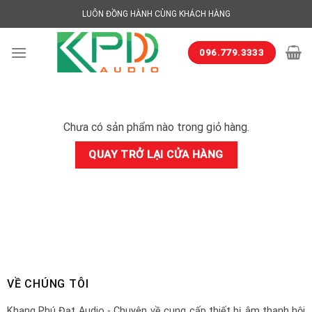
Skip
LUÔN ĐỒNG HÀNH CÙNG KHÁCH HÀNG
to
content
096.779.3333
Chưa có sản phẩm nào trong giỏ hàng.
QUAY TRỞ LẠI CỬA HÀNG
VỀ CHÚNG TÔI
Khang Phú Đạt Audio - Chuyên về cung cấp thiết bị âm thanh hội