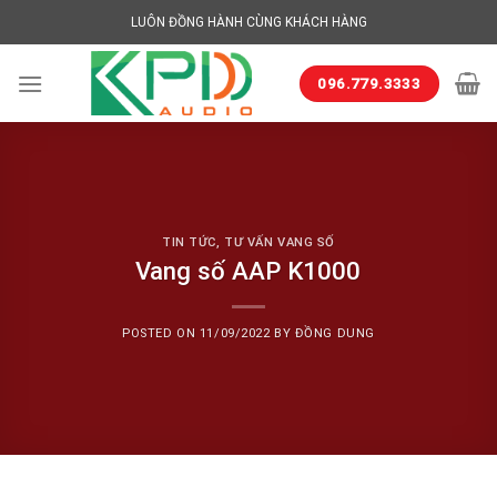
Skip
LUÔN ĐỒNG HÀNH CÙNG KHÁCH HÀNG
to
content
096.779.3333
TIN TỨC
,
TƯ VẤN VANG SỐ
Vang số AAP K1000
POSTED ON
11/09/2022
BY
ĐỒNG DUNG