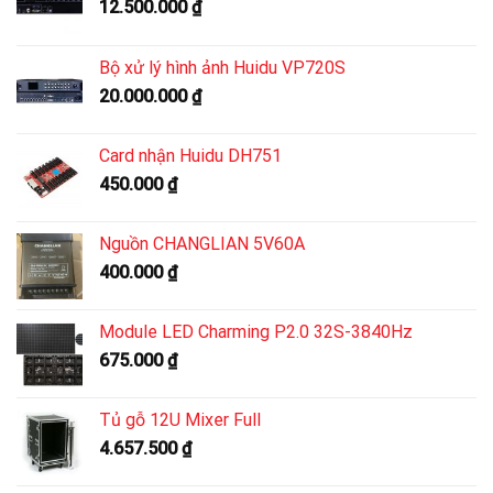
12.500.000
₫
Bộ xử lý hình ảnh Huidu VP720S
20.000.000
₫
Card nhận Huidu DH751
450.000
₫
Nguồn CHANGLIAN 5V60A
400.000
₫
Module LED Charming P2.0 32S-3840Hz
675.000
₫
Tủ gỗ 12U Mixer Full
4.657.500
₫