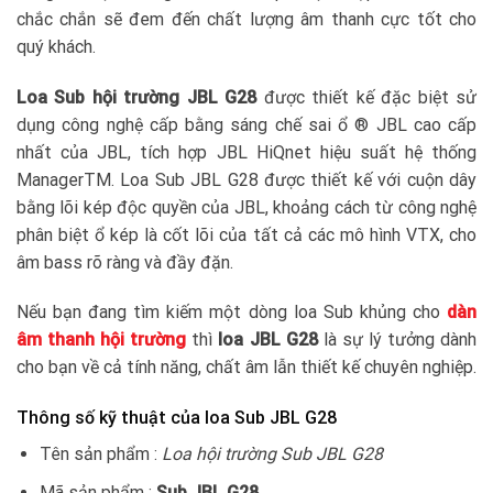
chắc chắn sẽ đem đến chất lượng âm thanh cực tốt cho
quý khách.
Loa Sub hội trường JBL G28
được thiết kế đặc biệt sử
dụng công nghệ cấp bằng sáng chế sai ổ ® JBL cao cấp
nhất của JBL, tích hợp JBL HiQnet hiệu suất hệ thống
ManagerTM. Loa Sub JBL G28 được thiết kế với cuộn dây
bằng lõi kép độc quyền của JBL, khoảng cách từ công nghệ
phân biệt ổ kép là cốt lõi của tất cả các mô hình VTX, cho
âm bass rõ ràng và đầy đặn.
Nếu bạn đang tìm kiếm một dòng loa Sub khủng cho
dàn
âm thanh hội trường
thì
loa JBL G28
là sự lý tưởng dành
cho bạn về cả tính năng, chất âm lẫn thiết kế chuyên nghiệp.
Thông số kỹ thuật của loa Sub JBL G28
Tên sản phẩm :
Loa hội trường Sub JBL G28
Mã sản phẩm :
Sub JBL G28