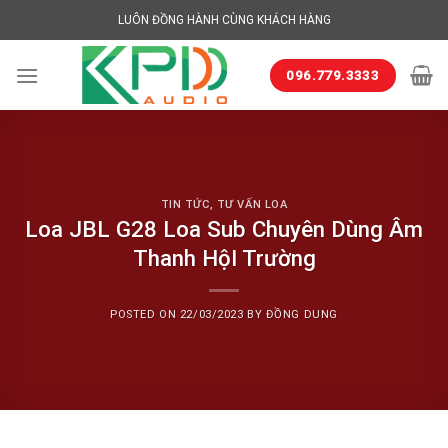
Skip
LUÔN ĐỒNG HÀNH CÙNG KHÁCH HÀNG
to
content
096.779.3333
TIN TỨC
,
TƯ VẤN LOA
Loa JBL G28 Loa Sub Chuyên Dùng Âm
Thanh HộI Trường
POSTED ON
22/03/2023
BY
ĐỒNG DUNG