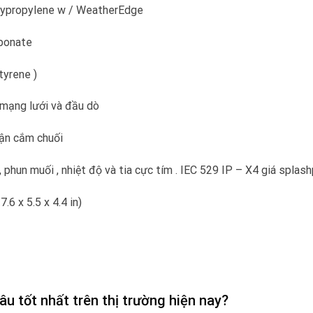
 polypropylene w / WeatherEdge
rbonate
tyrene )
ệ mạng lưới và đầu dò
hận cắm chuối
phun muối , nhiệt độ và tia cực tím . IEC 529 IP – X4 giá splas
.6 x 5.5 x 4.4 in)
u tốt nhất trên thị trường hiện nay?