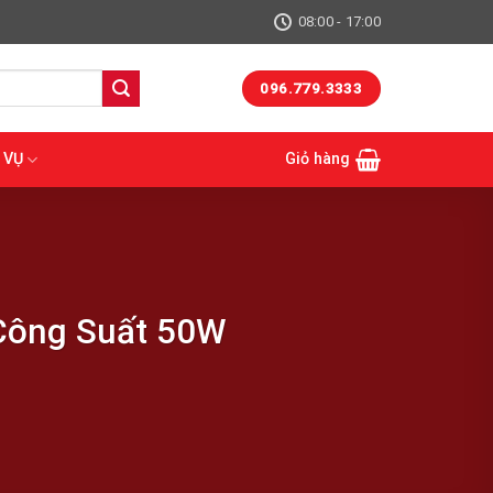
08:00 - 17:00
096.779.3333
 VỤ
Giỏ hàng
 Công Suất 50W