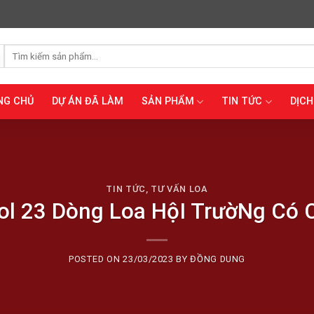
Tìm
kiếm:
NG CHỦ
DỰ ÁN ĐÃ LÀM
SẢN PHẨM
TIN TỨC
DỊCH
TIN TỨC
,
TƯ VẤN LOA
ol 23 Dòng Loa HộI TrườNg Có
POSTED ON
23/03/2023
BY
ĐỒNG DUNG