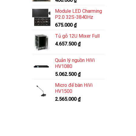
400.000
₫
Module LED Charming
P2.0 32S-3840Hz
675.000
₫
Tủ gỗ 12U Mixer Full
4.657.500
₫
Quản lý nguồn HiVi
HV1080
5.062.500
₫
Micro để bàn HiVi
HV1500
2.565.000
₫