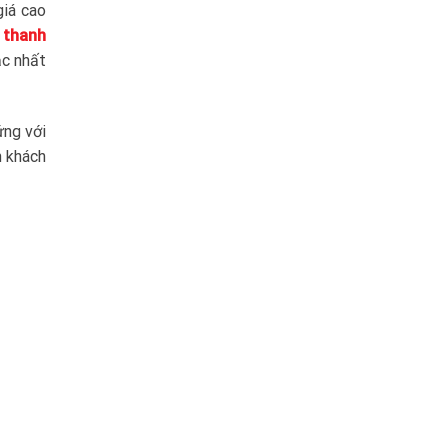
giá cao
 thanh
ậc nhất
ứng với
n khách