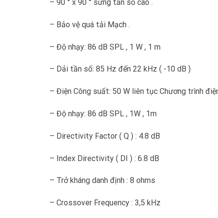
– 90 ° x 90 ° sừng tần số cao .
– Bảo vệ quá tải Mạch .
– Độ nhạy: 86 dB SPL , 1 W , 1 m
– Dải tần số: 85 Hz đến 22 kHz ( -10 dB )
– Điện Công suất: 50 W liên tục Chương trình điệ
– Độ nhạy: 86 dB SPL , 1W , 1m
– Directivity Factor ( Q ) : 4.8 dB
– Index Directivity ( DI ) : 6.8 dB
– Trở kháng danh định : 8 ohms
– Crossover Frequency : 3,5 kHz