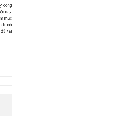
ẩy công
ện nay.
làm mục
h tranh
 23
tại