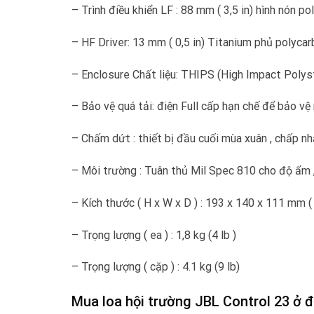
– Trình điều khiển LF : 88 mm ( 3,5 in) hình nón
– HF Driver: 13 mm ( 0,5 in) Titanium phủ polyca
– Enclosure Chất liệu: THIPS (High Impact Polys
– Bảo vệ quá tải: điện Full cấp hạn chế để bảo v
– Chấm dứt : thiết bị đầu cuối mùa xuân , chấp n
– Môi trường : Tuân thủ Mil Spec 810 cho độ ẩm , 
– Kích thước ( H x W x D ) : 193 x 140 x 111 mm ( 7
– Trọng lượng ( ea ) : 1,8 kg (4 lb )
– Trọng lượng ( cặp ) : 4.1 kg (9 lb)
Mua loa hội trường JBL Control 23 ở đâ