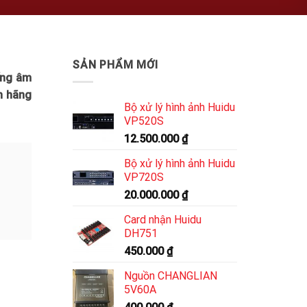
SẢN PHẨM MỚI
ống âm
h hãng
Bộ xử lý hình ảnh Huidu
VP520S
12.500.000
₫
Bộ xử lý hình ảnh Huidu
VP720S
20.000.000
₫
Card nhận Huidu
DH751
450.000
₫
Nguồn CHANGLIAN
5V60A