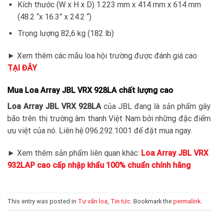
Kích thước (W x H x D) 1.223 mm x 414 mm x 614 mm
(48.2 “x 16.3” x 24.2 “)
Trọng lượng 82,6 kg (182 lb)
► Xem thêm các mẫu loa hội trường được đánh giá cao
TẠI ĐÂY
Mua Loa Array JBL VRX 928LA chất lượng cao
Loa Array JBL VRX 928LA
của JBL đang là sản phẩm gây
bão trên thị trường âm thanh Việt Nam bởi những đặc điểm
ưu việt của nó. Liên hệ 096.292.1001 để đặt mua ngay.
► Xem thêm sản phẩm liên quan khác:
Loa Array JBL VRX
932LAP cao cấp nhập khẩu 100% chuẩn chính hãng
This entry was posted in
Tư vấn loa
,
Tin tức
. Bookmark the
permalink
.