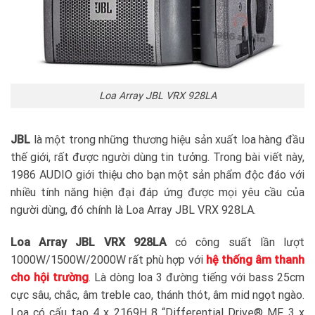
Loa Array JBL VRX 928LA
JBL
là một trong những thương hiệu sản xuất loa hàng đầu
thế giới, rất được người dùng tin tưởng. Trong bài viết này,
1986 AUDIO giới thiệu cho bạn một sản phẩm độc đáo với
nhiều tính năng hiện đại đáp ứng được mọi yêu cầu của
người dùng, đó chính là Loa Array JBL VRX 928LA.
Loa Array JBL VRX 928LA
có công suất lần lượt
1000W/1500W/2000W rất phù hợp với
hệ thống âm thanh
cho hội trường
. Là dòng loa 3 đường tiếng với bass 25cm
cực sâu, chắc, âm treble cao, thánh thót, âm mid ngọt ngào.
Loa có cấu tạo 4 x 2169H 8 “Differential Drive® MF, 3 x