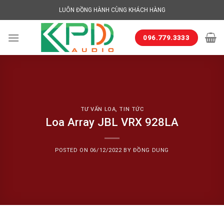
Skip
LUÔN ĐỒNG HÀNH CÙNG KHÁCH HÀNG
to
content
096.779.3333
TƯ VẤN LOA
,
TIN TỨC
Loa Array JBL VRX 928LA
POSTED ON
06/12/2022
BY
ĐỒNG DUNG