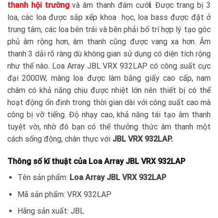
thanh hội trường
và âm thanh đám cướ
i
. Được trang bị 3
loa, các loa được sắp xếp khoa học, loa bass được đặt ở
trung tâm, các loa bên trái và bên phải bố trí hợp lý tạo góc
phủ âm rộng hơn, âm thanh cũng được vang xa hơn. Âm
thanh 3 dải rõ ràng dù không gian sử dụng có diện tích rộng
như thế nào. Loa Array JBL VRX 932LAP có công suất cực
đại 2000W, màng loa được làm bằng giấy cao cấp, nam
châm có khả năng chịu được nhiệt lớn nên thiết bị có thể
hoạt động ổn định trong thời gian dài với công suất cao mà
công bị vỡ tiếng. Độ nhạy cao, khả năng tái tạo âm thanh
tuyệt vời, nhờ đó bạn có thể thưởng thức âm thanh một
cách sống động, chân thực với
JBL VRX 932LAP.
Thông số kĩ thuật của Loa Array JBL VRX 932LAP
Tên sản phẩm:
Loa Array JBL VRX 932LAP
Mã sản phẩm: VRX 932LAP
Hãng sản xuất: JBL