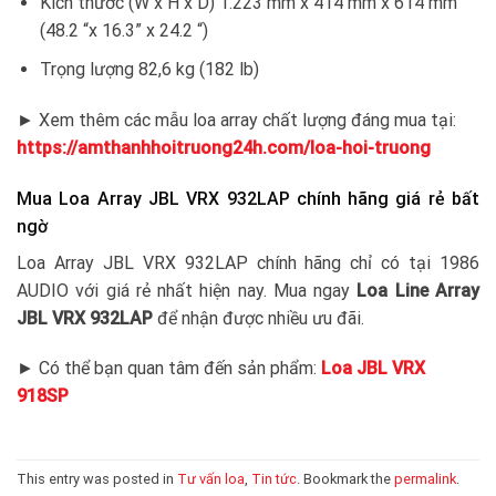
Kích thước (W x H x D) 1.223 mm x 414 mm x 614 mm
(48.2 “x 16.3” x 24.2 “)
Trọng lượng 82,6 kg (182 lb)
► Xem thêm các mẫu loa array chất lượng đáng mua tại:
https://amthanhhoitruong24h.com/loa-hoi-truong
Mua Loa Array JBL VRX 932LAP chính hãng giá rẻ bất
ngờ
Loa Array JBL VRX 932LAP chính hãng chỉ có tại 1986
AUDIO với giá rẻ nhất hiện nay. Mua ngay
Loa Line Array
JBL VRX 932LAP
để nhận được nhiều ưu đãi.
► Có thể bạn quan tâm đến sản phẩm:
Loa JBL VRX
918SP
This entry was posted in
Tư vấn loa
,
Tin tức
. Bookmark the
permalink
.