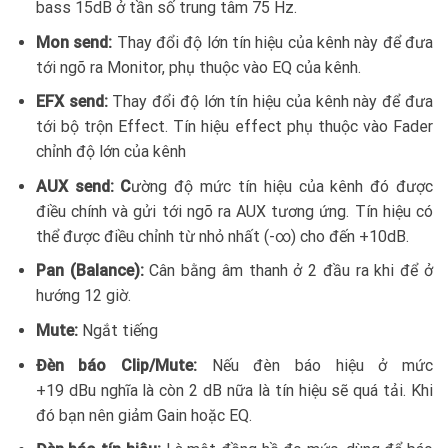
bass 15dB ở tần số trung tâm 75 Hz.
Mon send:
Thay đổi độ lớn tín hiệu của kênh này để đưa
tới ngõ ra Monitor, phụ thuộc vào EQ của kênh.
EFX send:
Thay đổi độ lớn tín hiệu của kênh này để đưa
tới bộ trộn Effect. Tín hiệu effect phụ thuộc vào Fader
chỉnh độ lớn của kênh
AUX send: C
ường độ mức tín hiệu của kênh đó được
điều chính và gửi tới ngõ ra AUX tương ứng. Tín hiệu có
thể được điều chỉnh từ nhỏ nhất (-∞) cho đến +10dB.
Pan (Balance):
Cân bằng âm thanh ở 2 đầu ra khi để ở
hướng 12 giờ.
Mute:
Ngắt tiếng
Đèn báo Clip/Mute:
Nếu đèn báo hiệu ở mức
+19 dBu nghĩa là còn 2 dB nữa là tín hiệu sẽ quá tải. Khi
đó bạn nên giảm Gain hoặc EQ.