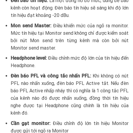
Đèn báo tín hiệu:
Là một đồng hồ đo mức, dùng để báo
kênh còn hoạt động. Đèn báo tín hiệu sẽ sáng khi độ lớn
tín hiệu đạt khoảng -20 dBu.
Mon send Master:
Điều khiển mức của ngõ ra monitor.
Mức tín hiệu tại Monitor send không chỉ được kiểm soát
bởi nút Mon send trên từng kênh mà còn bởi nút
Monitor send master.
Headphone level:
Điều chỉnh mức độ lớn của tín hiệu đến
Headphone.
Đèn báo PFL và công tắc nhấn PFL:
Khi không có nút
PFL nào nhấn xuống, đèn báo PFL Active tắt. Nếu đèn
báo PFL Active nhấp nháy thì có nghĩa là 1 công tắc PFL
của kênh nào đó được nhấn xuống, đồng thời tín hiệu
nghe được tại Headphone cũng chính là tín hiệu của
kênh đó.
Cần gạt monitor:
Điều chỉnh độ lớn tín hiệu Monitor
được gửi tới ngõ ra Monitor