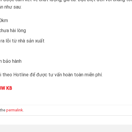
n như sau:
50km
chưa hài lòng
a lỗi từ nhà sản xuất
an bảo hành
tôi theo Hotline để được tư vấn hoàn toàn miễn phí.
BW K8
 the
permalink
.