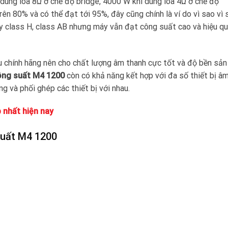
 dùng loa 8Ω ở chế độ bridge, 4000 W khi dùng loa 4Ω ở chế độ
rên 80% và có thể đạt tới 95%, đây cũng chính là ví do vì sao vì 
class H, class AB nhưng máy vẫn đạt công suất cao và hiệu q
u chính hãng nên cho chất lượng âm thanh cực tốt và độ bền sả
ông suất M4 1200
còn có khả năng kết hợp với đa số thiết bị â
g và phối ghép các thiết bị với nhau.
 nhất hiện nay
suất M4 1200