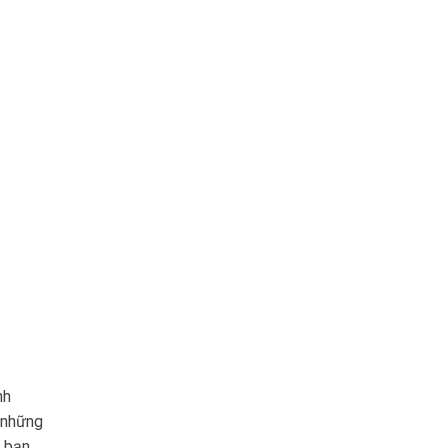
nh
, những
i bạn