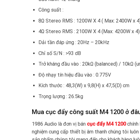
Công suất :
8Ω Stereo RMS : 1200W X 4 ( Max: 2400W x 4
4Ω Stereo RMS : 2100W X 4 (Max: 4200W x 4)
Dải tần đáp ứng : 20Hz – 20kHz
Chỉ số S/N : >93 dB
Trở kháng đầu vào : 20kΩ (balanced) / 10kΩ (u
Độ nhạy tín hiệu đầu vào : 0.775V
Kích thước : 48,3(W) x 9,8(H) x 47,5(D) cm
Trọng lượng : 26.5kg
Mua cục đẩy công suất M4 1200 ở đâu 
1986 Audio là đơn vị bán
cục đẩy M4 1200
chính 
nghiệm cung cấp thiết bị âm thanh chúng tôi luôn 
sản phẩm chúng tôi mang đến cho khách hàng luôn