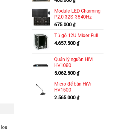
400.000
₫
Module LED Charming
P2.0 32S-3840Hz
675.000
₫
Tủ gỗ 12U Mixer Full
4.657.500
₫
Quản lý nguồn HiVi
HV1080
5.062.500
₫
Micro để bàn HiVi
HV1500
2.565.000
₫
 loa