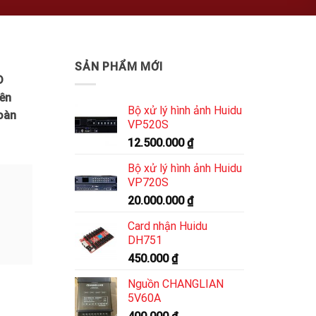
SẢN PHẨM MỚI
D
yên
Bộ xử lý hình ảnh Huidu
toàn
VP520S
12.500.000
₫
Bộ xử lý hình ảnh Huidu
VP720S
20.000.000
₫
Card nhận Huidu
DH751
450.000
₫
Nguồn CHANGLIAN
5V60A