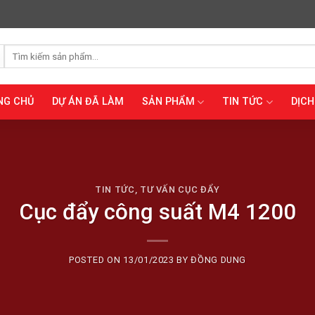
Tìm
kiếm:
NG CHỦ
DỰ ÁN ĐÃ LÀM
SẢN PHẨM
TIN TỨC
DỊCH
TIN TỨC
,
TƯ VẤN CỤC ĐẨY
Cục đẩy công suất M4 1200
POSTED ON
13/01/2023
BY
ĐỒNG DUNG