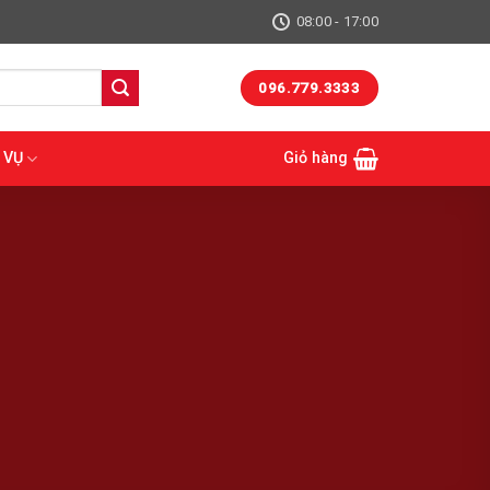
08:00 - 17:00
096.779.3333
 VỤ
Giỏ hàng