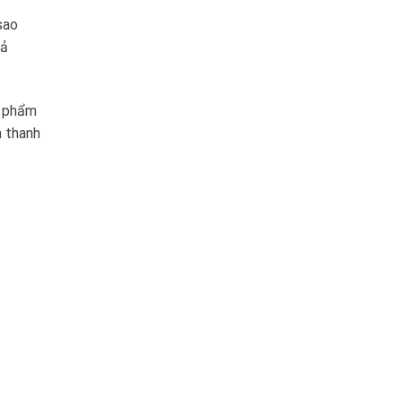
sao
uả
n phẩm
m thanh