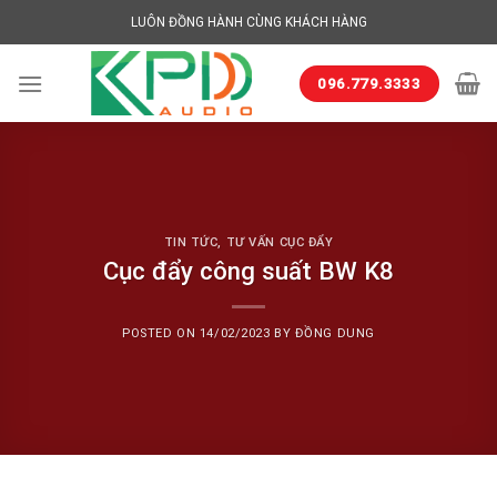
Skip
LUÔN ĐỒNG HÀNH CÙNG KHÁCH HÀNG
to
content
096.779.3333
TIN TỨC
,
TƯ VẤN CỤC ĐẨY
Cục đẩy công suất BW K8
POSTED ON
14/02/2023
BY
ĐỒNG DUNG