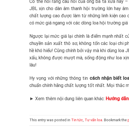
Có thể nói rằng câu nói của ông bà ta xưa nay 
JBL xịn cho dàn âm thanh hội trường lớn hay âm
chất lượng cao được làm từ những linh kiện cao 
có mức giá ngang với các dòng loa hội trường giá 
Ngược lại mức giá lại chính là điểm mạnh nhất của
chuyền sản xuất thô sơ, không tốn các loại chi ph
hề khó hiểu! Cũng chính bởi vậy mà khi dùng loa J
xấu, không được mượt mà, sống động như loa xịn
lâu!
Hy vọng với những thông tin
cách nhận biết loa
chuẩn chính hãng chất lượng tốt nhất. Mọi thắc m
► Xem thêm nội dung liên quan khác:
Hướng dẫn 
This entry was posted in
Tin tức
,
Tư vấn loa
. Bookmark the