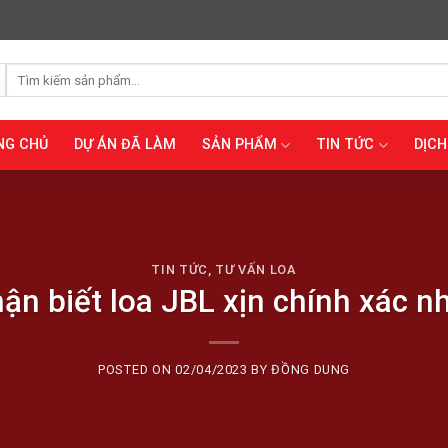
Tìm
kiếm:
NG CHỦ
DỰ ÁN ĐÃ LÀM
SẢN PHẨM
TIN TỨC
DỊCH
TIN TỨC
,
TƯ VẤN LOA
ận biết loa JBL xịn chính xác n
POSTED ON
02/04/2023
BY
ĐỒNG DUNG