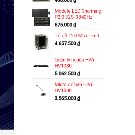
400.000
₫
Module LED Charming
P2.0 32S-3840Hz
675.000
₫
Tủ gỗ 12U Mixer Full
4.657.500
₫
Quản lý nguồn HiVi
HV1080
5.062.500
₫
Micro để bàn HiVi
HV1500
2.565.000
₫