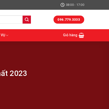
08:00 - 17:00
096.779.3333
 VỤ
Giỏ hàng
hất 2023