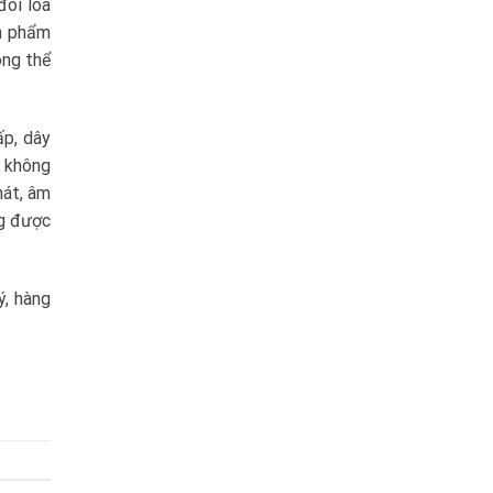
đôi loa
ản phẩm
ông thể
ấp, dây
u không
hát, âm
ng được
, hàng