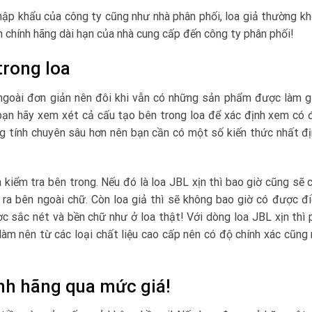
ập khẩu của công ty cũng như nhà phân phối, loa giả thường k
h chính hãng dài hạn của nhà cung cấp đến công ty phân phối!
trong loa
ngoài đơn giản nên đôi khi vẫn có những sản phẩm được làm 
 bạn hãy xem xét cả cấu tạo bên trong loa để xác định xem có 
ng tính chuyên sâu hơn nên bạn cần có một số kiến thức nhất đ
kiểm tra bên trong. Nếu đó là loa JBL xịn thì bao giờ cũng sẽ 
ra bên ngoài chữ. Còn loa giả thì sẽ không bao giờ có được đi
ợc sắc nét và bền chữ như ở loa thật! Với dòng loa JBL xịn thì 
àm nên từ các loại chất liệu cao cấp nên có độ chính xác cũng
ính hãng qua mức giá!