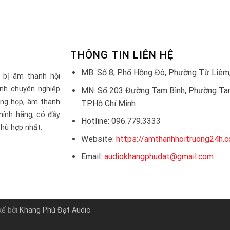
THÔNG TIN LIÊN HỆ
MB: Số 8, Phố Hồng Đô, Phường Từ Liêm,
 bị âm thanh hội
nh chuyên nghiệp
MN: Số 203 Đường Tam Bình, Phường Tam
òng họp, âm thanh
TP.Hồ Chí Minh
hính hãng, có đầy
Hotline: 096.779.3333
hù hợp nhất.
Website:
https://amthanhhoitruong24h.
Email:
audiokhangphudat@gmail.com
kế bởi
Khang Phú Đạt Audio