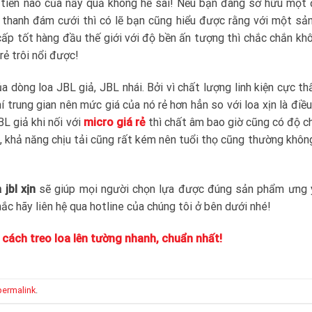
– tiền nào của nấy quả không hề sai! Nếu bạn đang sở hữu một 
 thanh đám cưới thì có lẽ bạn cũng hiểu được rằng với một s
cấp tốt hàng đầu thế giới với độ bền ấn tượng thì chắc chắn kh
rẻ trôi nổi được!
 dòng loa JBL giả, JBL nhái. Bởi vì chất lượng linh kiện cực th
í trung gian nên mức giá của nó rẻ hơn hẳn so với loa xịn là điề
BL giả khi nối với
micro giá rẻ
thì chất âm bao giờ cũng có độ c
, khả năng chịu tải cũng rất kém nên tuổi thọ cũng thường khô
 jbl xịn
sẽ giúp mọi người chọn lựa được đúng sản phẩm ưng ý
ắc hãy liên hệ qua hotline của chúng tôi ở bên dưới nhé!
cách treo loa lên tường nhanh, chuẩn nhất!
permalink
.