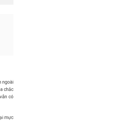
n ngoài
oa chắc
 vẫn có
oại mực