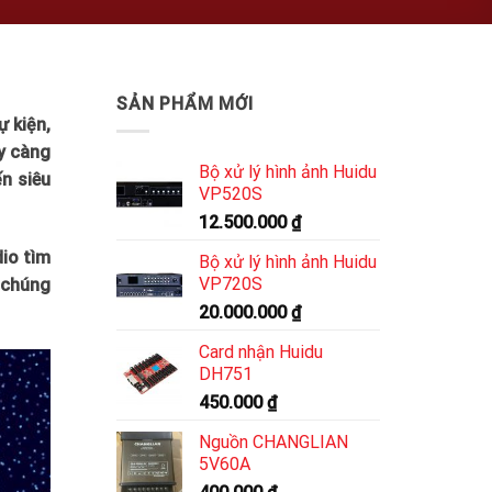
SẢN PHẨM MỚI
ự kiện,
y càng
Bộ xử lý hình ảnh Huidu
n siêu
VP520S
12.500.000
₫
dio tìm
Bộ xử lý hình ảnh Huidu
VP720S
a chúng
20.000.000
₫
Card nhận Huidu
DH751
450.000
₫
Nguồn CHANGLIAN
5V60A