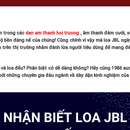
ện trong các
dan am thanh hoi truong
, âm thanh đám cưới, s
độ bền đáng nể của chúng! Cũng chính vì vậy mà loa JBL ngà
an trên thị trường nhằm đánh lừa người tiêu dùng để mang đế
n và loa đểu? Phân biệt có dễ dàng không? Hãy cùng 1986 au
t bởi những chuyên gia đàu ngành vầ dày dặn kinh nghiệm củ