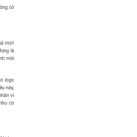
hông có
giả một
đúng là
ịnh mới
có logo
ều này,
phần vỉ
 như có