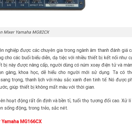
n Mixer Yamaha MG82CX
 nghiệp được các chuyên gia trong ngành âm thanh đánh giá c
 cho các buổi biểu diễn, dạ tiệc với nhiều thiết bị kết nối như c
ết bị này được nâng cấp, người dùng có núm xoay điện tử và màn
n gàng, khoa học, dễ hiểu cho người mới sử dụng. Ta có th
ang trọng, thanh lịch với màu sắc xanh đen tinh tế. Nó được 
ớc, giúp thiết bị không mất màu với thời gian.
hoạt động rất ổn định và bền tỉ, tuổi thọ tương đối cao. Xử lí
ên sống động, trong trẻo, sắc nét.
r Yamaha MG166CX