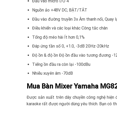
Đầu vào micrô I/O 4
Nguồn ảo +48V DC;
BẬT/TẮT
Đầu vào đường truyền 3x Âm thanh nổi, Quay lại
Điều khiển và các loại khác Công tắc chân
Tổng độ méo hài Ít hơn 0,1%
Đáp ứng tần số 0, +1.0, -3dB 20Hz-20kHz
Độ ồn & độ ồn Độ ồn đầu vào tương đương -
Tiếng ồn đầu ra còn lại -100dBu
Nhiễu xuyên âm -70dB
Mua Bàn Mixer Yamaha MG82C
Được sản xuất trên dây chuyền công nghệ hiện 
karaoke rất được người dùng yêu thích. Bạn có 