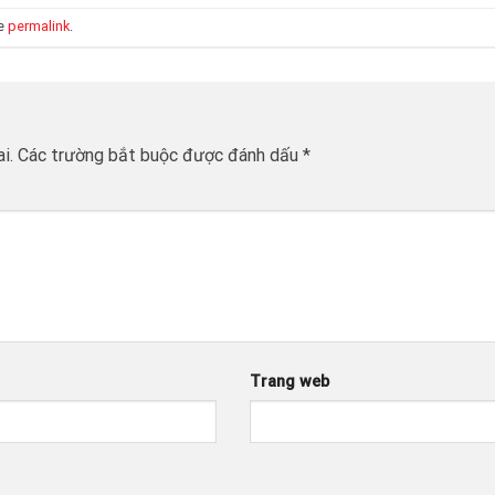
he
permalink
.
i.
Các trường bắt buộc được đánh dấu
*
Trang web