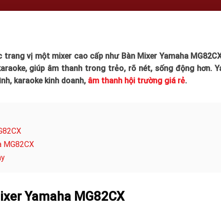
c trang vị một mixer cao cấp như Bàn Mixer Yamaha MG82CX 
karaoke, giúp âm thanh trong trẻo, rõ nét, sống động hơn.
Y
nh, karaoke kinh doanh,
âm thanh hội trường giá rẻ
.
MG82CX
ha MG82CX
ây
 Mixer Yamaha MG82CX