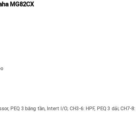
amaha MG82CX
eo
or, PEQ 3 băng tần, Intert I/O;
CH3-6: HPF, PEQ 3 dải;
CH7-8: