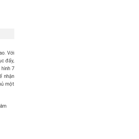
ao. Với
ục đẩy,
 hình 7
ể nhận
phủ một
 âm