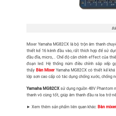
Bà
Mixer Yamaha MG82CX là bộ trộn âm thanh chuyên
thiết kế 16 kênh đầu vào, rất thích hợp để sử dụng
đầu đĩa, micro,… Chế độ căn chỉnh effect của thi
đoạn led. Hệ thống núm điều chỉnh sắp xếp gọ
thấy
Bàn Mixer
Yamaha MG82CX có thiết kế khá s
lớp sơn cao cấp có tác dụng chống xước, chống nư
Yamaha MG82CX
sử dụng nguồn 48V Phantom nên 
thanh vô cùng tốt, giúp âm thanh đầu ra loa trở n
► Xem thêm sản phẩm liên quan khác:
Bàn mixe