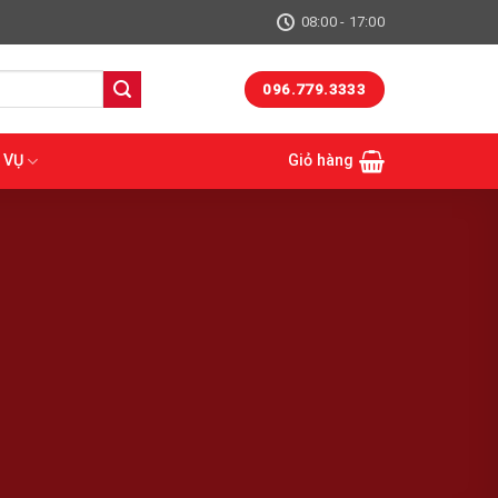
08:00 - 17:00
096.779.3333
 VỤ
Giỏ hàng