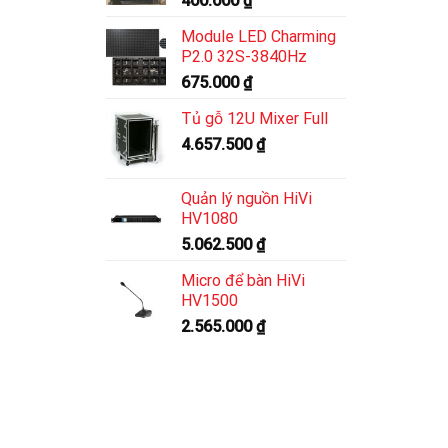
400.000
₫
Module LED Charming
P2.0 32S-3840Hz
675.000
₫
Tủ gỗ 12U Mixer Full
4.657.500
₫
Quản lý nguồn HiVi
HV1080
5.062.500
₫
Micro để bàn HiVi
HV1500
2.565.000
₫