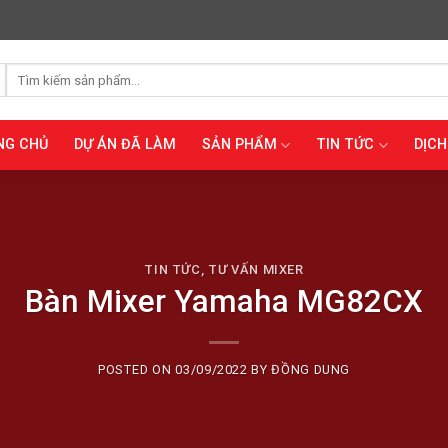
Tìm
kiếm:
NG CHỦ
DỰ ÁN ĐÃ LÀM
SẢN PHẨM
TIN TỨC
DỊCH
TIN TỨC
,
TƯ VẤN MIXER
Bàn Mixer Yamaha MG82CX
POSTED ON
03/09/2022
BY
ĐỒNG DUNG