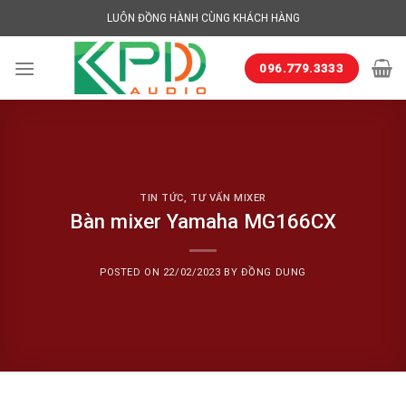
Skip
LUÔN ĐỒNG HÀNH CÙNG KHÁCH HÀNG
to
content
096.779.3333
TIN TỨC
,
TƯ VẤN MIXER
Bàn mixer Yamaha MG166CX
POSTED ON
22/02/2023
BY
ĐỒNG DUNG