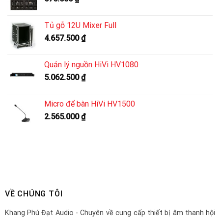
Tủ gỗ 12U Mixer Full
4.657.500
₫
Quản lý nguồn HiVi HV1080
5.062.500
₫
Micro để bàn HiVi HV1500
2.565.000
₫
VỀ CHÚNG TÔI
Khang Phú Đạt Audio - Chuyên về cung cấp thiết bị âm thanh hội