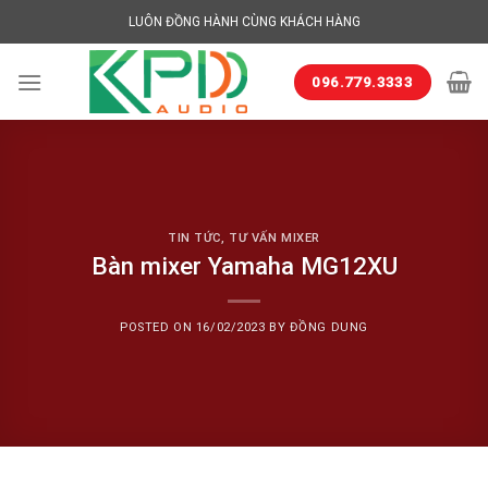
Skip
LUÔN ĐỒNG HÀNH CÙNG KHÁCH HÀNG
to
content
096.779.3333
TIN TỨC
,
TƯ VẤN MIXER
Bàn mixer Yamaha MG12XU
POSTED ON
16/02/2023
BY
ĐỒNG DUNG