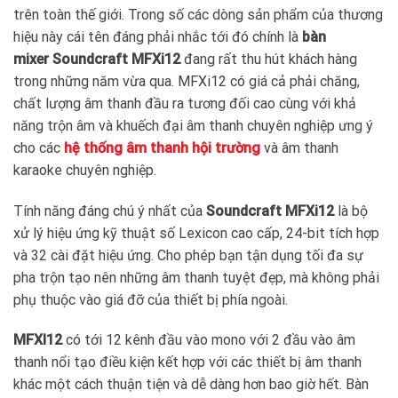
trên toàn thế giới. Trong số các dòng sản phẩm của thương
hiệu này cái tên đáng phải nhắc tới đó chính là
bàn
mixer Soundcraft MFXi12
đang rất thu hút khách hàng
trong những năm vừa qua. MFXi12 có giá cả phải chăng,
chất lượng âm thanh đầu ra tương đối cao cùng với khả
năng trộn âm và khuếch đại âm thanh chuyên nghiệp ưng ý
cho các
hệ thống âm thanh hội trường
và âm thanh
karaoke chuyên nghiệp.
Tính năng đáng chú ý nhất của
Soundcraft MFXi12
là bộ
xử lý hiệu ứng kỹ thuật số Lexicon cao cấp, 24-bit tích hợp
và 32 cài đặt hiệu ứng. Cho phép bạn tận dụng tối đa sự
pha trộn tạo nên những âm thanh tuyệt đẹp, mà không phải
phụ thuộc vào giá đỡ của thiết bị phía ngoài.
MFXI12
có tới 12 kênh đầu vào mono với 2 đầu vào âm
thanh nổi tạo điều kiện kết hợp với các thiết bị âm thanh
khác một cách thuận tiện và dễ dàng hơn bao giờ hết. Bàn