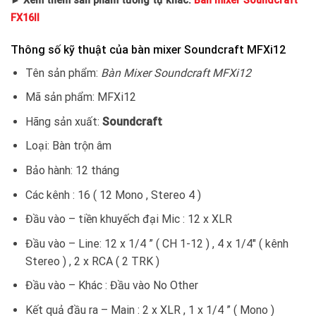
► Xem thêm sản phẩm tương tự khác:
Bàn mixer Soundcraft
FX16II
Thông số kỹ thuật của bàn mixer Soundcraft MFXi12
Tên sản phẩm:
Bàn Mixer Soundcraft MFXi12
Mã sản phẩm: MFXi12
Hãng sản xuất:
Soundcraft
Loại: Bàn trộn âm
Bảo hành: 12 tháng
Các kênh : 16 ( 12 Mono , Stereo 4 )
Đầu vào – tiền khuyếch đại Mic : 12 x XLR
Đầu vào – Line: 12 x 1/4 ” ( CH 1-12 ) , 4 x 1/4″ ( kênh
Stereo ) , 2 x RCA ( 2 TRK )
Đầu vào – Khác : Đầu vào No Other
Kết quả đầu ra – Main : 2 x XLR , 1 x 1/4 ” ( Mono )