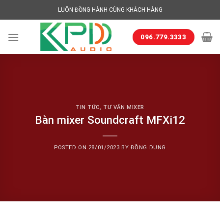
Skip
LUÔN ĐỒNG HÀNH CÙNG KHÁCH HÀNG
to
content
096.779.3333
TIN TỨC
,
TƯ VẤN MIXER
Bàn mixer Soundcraft MFXi12
POSTED ON
28/01/2023
BY
ĐỒNG DUNG