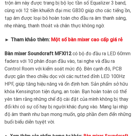
trộn âm này được trang bị bộ lọc tần số Equalizer 3 band,
cùng với 12 tiền khuếch đại mic GB30 giúp cho các tiếng ồn,
tạp âm được loại bỏ hoàn toàn cho đầu ra âm thanh sáng,
nhẹ nhàng, thanh thoát và chân thực không ngờ.
► Tham khảo thêm:
Một số bàn mixer cao cấp giá rẻ
Bàn mixer Soundcraft MFXI12
có bộ đo đầu ra LED 60mm
faders với 10 phân đoạn đầu vào, tai nghe và đầu ra
Control Room với kiểm soát mức độ. Bên cạnh đó, PCB
được gắn theo chiều dọc với các nutted đỉnh LED 100Hz
HPF, giúp tăng hiệu năng và ổn định hơn. Sản phẩm sở hữu
khóa Kensington tiện dụng, an toàn. Bạn hoàn toàn có thể
yên tâm rằng những chế độ cài đặt của mình không bị thay
đổi khi có sự cố hay bị người khác đụng vào. Mang lại nhịp
độ âm thanh như bạn mong muốn, góp phần đem đến những
buổi biểu diễn tuyệt vời.