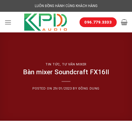
Skip
LUÔN ĐỒNG HÀNH CÙNG KHÁCH HÀNG
to
content
096.779.3333
TIN TỨC
,
TƯ VẤN MIXER
Bàn mixer Soundcraft FX16II
POSTED ON
29/01/2023
BY
ĐỒNG DUNG