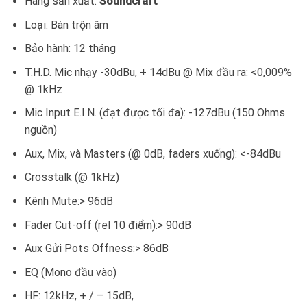
Hãng sản xuất:
Soundcraft
Loại: Bàn trộn âm
Bảo hành: 12 tháng
T.H.D. Mic nhạy -30dBu, + 14dBu @ Mix đầu ra: <0,009%
@ 1kHz
Mic Input E.I.N. (đạt được tối đa): -127dBu (150 Ohms
nguồn)
Aux, Mix, và Masters (@ 0dB, faders xuống): <-84dBu
Crosstalk (@ 1kHz)
Kênh Mute:> 96dB
Fader Cut-off (rel 10 điểm):> 90dB
Aux Gửi Pots Offness:> 86dB
EQ (Mono đầu vào)
HF: 12kHz, + / – 15dB,