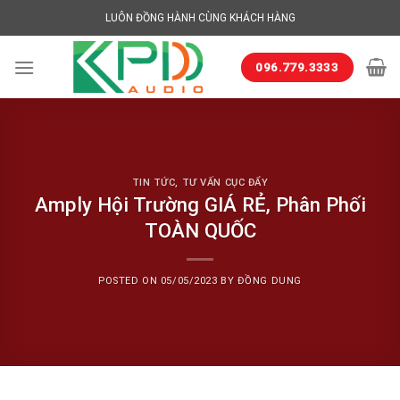
Skip
LUÔN ĐỒNG HÀNH CÙNG KHÁCH HÀNG
to
content
096.779.3333
TIN TỨC
,
TƯ VẤN CỤC ĐẨY
Amply Hội Trường GIÁ RẺ, Phân Phối
TOÀN QUỐC
POSTED ON
05/05/2023
BY
ĐỒNG DUNG