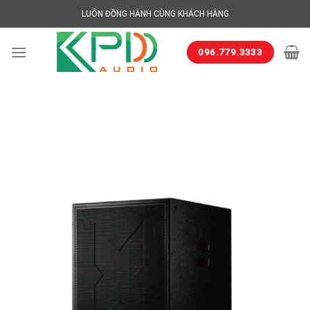
Skip
LUÔN ĐỒNG HÀNH CÙNG KHÁCH HÀNG
to
content
096.779.3333