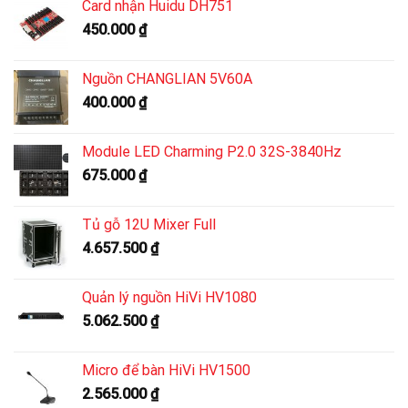
Card nhận Huidu DH751
450.000
₫
Nguồn CHANGLIAN 5V60A
400.000
₫
Module LED Charming P2.0 32S-3840Hz
675.000
₫
Tủ gỗ 12U Mixer Full
4.657.500
₫
Quản lý nguồn HiVi HV1080
5.062.500
₫
Micro để bàn HiVi HV1500
2.565.000
₫