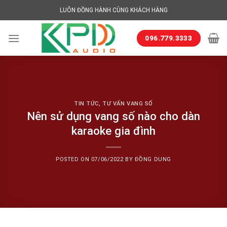
Skip
LUÔN ĐỒNG HÀNH CÙNG KHÁCH HÀNG
to
content
096.779.3333
TIN TỨC
,
TƯ VẤN VANG SỐ
Nên sử dụng vang số nào cho dàn
karaoke gia đình
POSTED ON
07/06/2022
BY
ĐỒNG DUNG