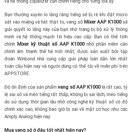
và hệ thống Equalizer căn chỉnh riêng cho từng loa ấy.
Bạn thường xuyên lo lắng rằng tiếng sẽ bị rè khi đặt micro
sát vào miệng và hát thật to, vang số
Mixer AAP K1000
sẽ
giải quyết lo lắng này của bạn nhờ trang bị bộ xử lý thông
minh và hệ thống mạch tín hiệu cao cấp. Bạn có thể tinh
chỉnh
Mixer kỹ thuật số AAP K1000
nhờ
phần mềm căn
chỉnh âm thanh thế hệ mới nhất, được sản xuất bởi tập
đoàn Winbond
nhà cung cấp giải pháp bán dẫn lớn nhất
toàn cầu hiện nay và người dùng có thể tải về miễn phí trên
APPSTORE.
Độ ổn định của sản phẩm
vang số AAP K1000
là rất cao, tỷ
lệ sai số và méo tiếng rất thấp, không bị sai lệch, méo tiếng
do sử dụng thời gian lâu nhờ công nghệ kỹ thuật số có độ
chính xác cao, không bao giờ bị sai về mặt cơ học như các
Amply Analog hiện nay.
Mua vang số ở đâu tốt nhất hiện nay?