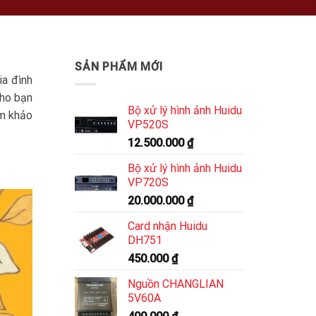
SẢN PHẨM MỚI
ia đình
cho bạn
Bộ xử lý hình ảnh Huidu
am khảo
VP520S
12.500.000
₫
Bộ xử lý hình ảnh Huidu
VP720S
20.000.000
₫
Card nhận Huidu
DH751
450.000
₫
Nguồn CHANGLIAN
5V60A