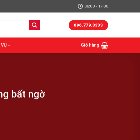
08:00 - 17:00
096.779.3333
 VỤ
Giỏ hàng
ng bất ngờ