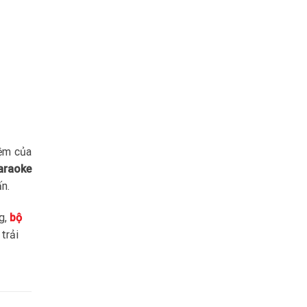
iệm của
araoke
n.
g,
bộ
trải