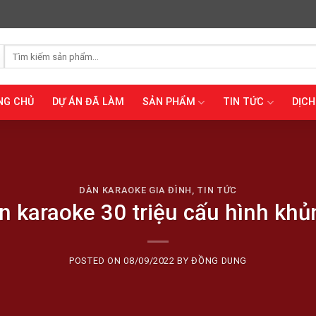
Tìm
kiếm:
NG CHỦ
DỰ ÁN ĐÃ LÀM
SẢN PHẨM
TIN TỨC
DỊCH
DÀN KARAOKE GIA ĐÌNH
,
TIN TỨC
n karaoke 30 triệu cấu hình khủ
POSTED ON
08/09/2022
BY
ĐỒNG DUNG