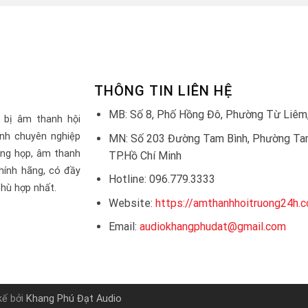
THÔNG TIN LIÊN HỆ
MB: Số 8, Phố Hồng Đô, Phường Từ Liêm,
 bị âm thanh hội
nh chuyên nghiệp
MN: Số 203 Đường Tam Bình, Phường Tam
òng họp, âm thanh
TP.Hồ Chí Minh
hính hãng, có đầy
Hotline: 096.779.3333
hù hợp nhất.
Website:
https://amthanhhoitruong24h.
Email:
audiokhangphudat@gmail.com
kế bởi
Khang Phú Đạt Audio