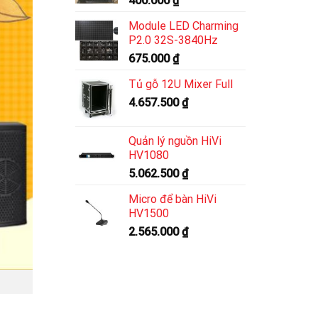
400.000
₫
Module LED Charming
P2.0 32S-3840Hz
675.000
₫
Tủ gỗ 12U Mixer Full
4.657.500
₫
Quản lý nguồn HiVi
HV1080
5.062.500
₫
Micro để bàn HiVi
HV1500
2.565.000
₫