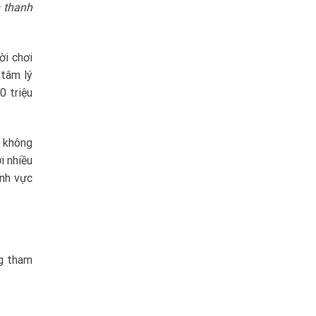
m thanh
ời chơi
 tâm lý
0 triệu
ó không
i nhiều
ĩnh vực
g tham