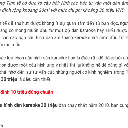
ng Tinh tế có đưa ra câu hỏi: Nhờ các bác tư vấn một dàn â
ia đình rộng khoảng 20m² với mức chi phí khoảng 30 triệu VNĐ
h tế đã thu hút được không ít sự quan tâm đến từ bạn đọc, ngư
h đang có mong muốn đầu tư một bộ dàn karaoke hay. Hiểu được
cho các bạn cấu hình dàn âm thanh karaoke với mức đầu tư 3
ải mê mẩn.
iệc lựa chọn cấu hình dàn karaoke hay là điều rất dễ dàng bởi c
họn được một cấu hình ưng ý nhất thì lại không hề dễ dàng gì vớ
 phải nhờ đến sự tư vấn của những người có kinh nghiệm trong l
30 triệu
là điều cần thiết.
 đình 10 triệu đúng chuẩn
u hình dàn karaoke 30 triệu
bán chạy nhất năm 2018, bạn cũn
đã