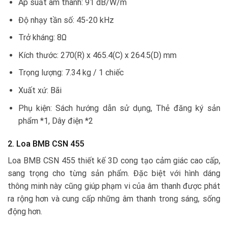
Áp suất âm thanh: 91 dB/W/m
Độ nhạy tần số: 45-20 kHz
Trở kháng: 8Ω
Kích thước: 270(R) x 465.4(C) x 264.5(D) mm
Trọng lượng: 7.34 kg / 1 chiếc
Xuất xứ: Bãi
Phụ kiện: Sách hướng dẫn sử dụng, Thẻ đăng ký sản
phẩm *1, Dây điện *2
2. Loa BMB CSN 455
Loa BMB CSN 455 thiết kế 3D cong tạo cảm giác cao cấp,
sang trọng cho từng sản phẩm. Đặc biệt với hình dáng
thông minh này cũng giúp phạm vi của âm thanh được phát
ra rộng hơn và cung cấp những âm thanh trong sáng, sống
động hơn.