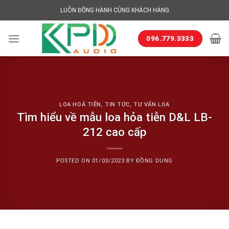
Skip
LUÔN ĐỒNG HÀNH CÙNG KHÁCH HÀNG
to
content
096.779.3333
LOA HOẢ TIỄN
,
TIN TỨC
,
TƯ VẤN LOA
Tìm hiểu về mẫu loa hỏa tiễn D&L LB-
212 cao cấp
POSTED ON
01/03/2023
BY
ĐỒNG DUNG