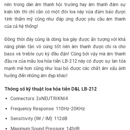
nên trong dàn âm thanh hội trường hay âm thanh đám sự
kiện lớn thì chỉ cần có một đôi loa này vừa đảm bảo được
tính thẩm mỹ cũng như đáp ứng được yêu cầu âm thanh
của cả hệ thống!
Đồng thời đây cũng là dòng loa gây được ấn tượng với khả
năng phân tần vô cùng tốt nên âm thanh được chi ra cho
bass và treble cực kỳ đều đặn! Cũng bởi vậy mà âm thanh
đầu ra của mẫu loa hỏa tiễn LB-212 này có được sự lan tỏa
mạnh mẽ hơn cũng như loại bỏ được các chất âm xấu ảnh
hưởng đến những âm đẹp khác!
Thông số kỹ thuật loa hỏa tiễn D&L LB-212
Connectors: 2xNEUTRIKNI4
Frequency Response: 110Hz-20KHz
Sensitivity (lW / lM): 112dB
Maximum Sound Pressure: 143dB