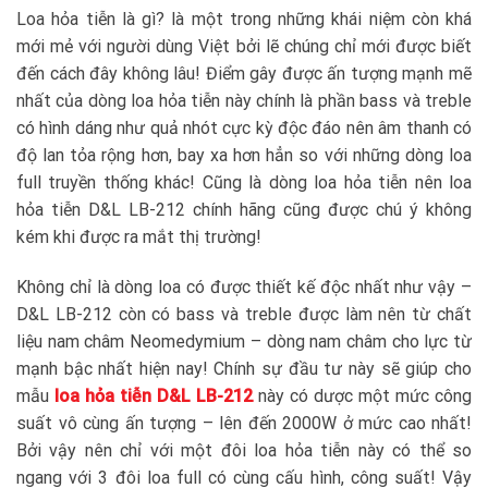
Loa hỏa tiễn là gì? là một trong những khái niệm còn khá
mới mẻ với người dùng Việt bởi lẽ chúng chỉ mới được biết
đến cách đây không lâu! Điểm gây được ấn tượng mạnh mẽ
nhất của dòng loa hỏa tiễn này chính là phần bass và treble
có hình dáng như quả nhót cực kỳ độc đáo nên âm thanh có
độ lan tỏa rộng hơn, bay xa hơn hẳn so với những dòng loa
full truyền thống khác! Cũng là dòng loa hỏa tiễn nên loa
hỏa tiễn D&L LB-212 chính hãng cũng được chú ý không
kém khi được ra mắt thị trường!
Không chỉ là dòng loa có được thiết kế độc nhất như vậy –
D&L LB-212 còn có bass và treble được làm nên từ chất
liệu nam châm Neomedymium – dòng nam châm cho lực từ
mạnh bậc nhất hiện nay! Chính sự đầu tư này sẽ giúp cho
mẫu
loa hỏa tiễn D&L LB-212
này có dược một mức công
suất vô cùng ấn tượng – lên đến 2000W ở mức cao nhất!
Bởi vậy nên chỉ với một đôi loa hỏa tiễn này có thể so
ngang với 3 đôi loa full có cùng cấu hình, công suất! Vậy