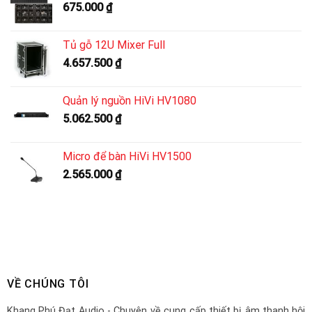
675.000
₫
Tủ gỗ 12U Mixer Full
4.657.500
₫
Quản lý nguồn HiVi HV1080
5.062.500
₫
Micro để bàn HiVi HV1500
2.565.000
₫
VỀ CHÚNG TÔI
Khang Phú Đạt Audio - Chuyên về cung cấp thiết bị âm thanh hội