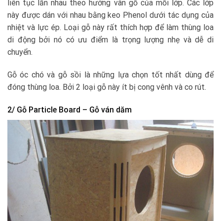
liên tục lẫn nhau theo hướng vân gỗ của mỗi lớp. Các lớp
này được dán với nhau bằng keo Phenol dưới tác dụng của
nhiệt và lực ép. Loại gỗ này rất thích hợp để làm thùng loa
di động bởi nó có ưu điểm là trọng lượng nhẹ và dễ di
chuyển.
Gỗ óc chó và gỗ sồi là những lựa chọn tốt nhất dùng để
đóng thùng loa. Bởi 2 loại gỗ này ít bị cong vênh và co rút.
2/ Gỗ Particle Board – Gỗ ván dăm