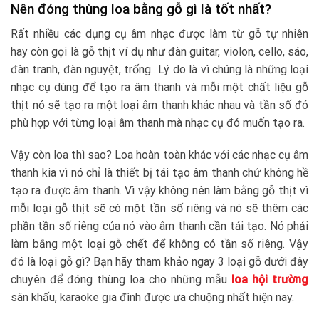
Nên đóng thùng loa bằng gỗ gì là tốt nhất?
Rất nhiều các dụng cụ âm nhạc được làm từ gỗ tự nhiên
hay còn gọi là gỗ thịt ví dụ như đàn guitar, violon, cello, sáo,
đàn tranh, đàn nguyệt, trống…Lý do là vì chúng là những loại
nhạc cụ dùng để tạo ra âm thanh và mỗi một chất liệu gỗ
thịt nó sẽ tạo ra một loại âm thanh khác nhau và tần số đó
phù hợp với từng loại âm thanh mà nhạc cụ đó muốn tạo ra.
Vậy còn loa thì sao? Loa hoàn toàn khác với các nhạc cụ âm
thanh kia vì nó chỉ là thiết bị tái tạo âm thanh chứ không hề
tạo ra được âm thanh. Vì vậy không nên làm bằng gỗ thịt vì
mỗi loại gỗ thịt sẽ có một tần số riêng và nó sẽ thêm các
phần tần số riêng của nó vào âm thanh cần tái tạo. Nó phải
làm bằng một loại gỗ chết để không có tần số riêng. Vậy
đó là loại gỗ gì? Bạn hãy tham khảo ngay 3 loại gỗ dưới đây
chuyên để đóng thùng loa cho những mẫu
loa hội trường
sân khấu, karaoke gia đình được ưa chuộng nhất hiện nay.