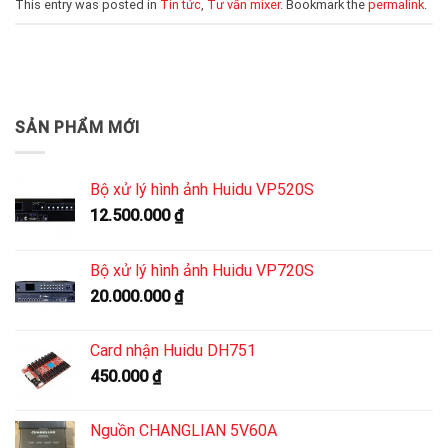
This entry was posted in
Tin tức
,
Tư vấn mixer
. Bookmark the
permalink
.
SẢN PHẨM MỚI
Bộ xử lý hình ảnh Huidu VP520S
12.500.000
₫
Bộ xử lý hình ảnh Huidu VP720S
20.000.000
₫
Card nhận Huidu DH751
450.000
₫
Nguồn CHANGLIAN 5V60A