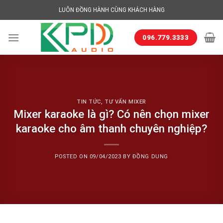
Skip
LUÔN ĐỒNG HÀNH CÙNG KHÁCH HÀNG
to
content
096.779.3333
TIN TỨC
,
TƯ VẤN MIXER
Mixer karaoke là gì? Có nên chọn mixer
karaoke cho âm thanh chuyên nghiệp?
POSTED ON
09/04/2023
BY
ĐỒNG DUNG