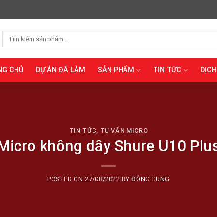
Tìm
kiếm:
NG CHỦ
DỰ ÁN ĐÃ LÀM
SẢN PHẨM
TIN TỨC
DỊCH
TIN TỨC
,
TƯ VẤN MICRO
Micro không dây Shure U10 Plu
POSTED ON
27/08/2022
BY
ĐỒNG DUNG