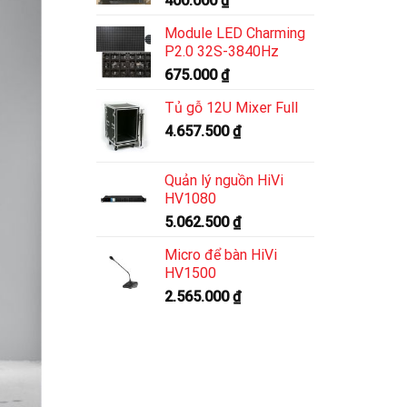
400.000
₫
Module LED Charming
P2.0 32S-3840Hz
675.000
₫
Tủ gỗ 12U Mixer Full
4.657.500
₫
Quản lý nguồn HiVi
HV1080
5.062.500
₫
Micro để bàn HiVi
HV1500
2.565.000
₫