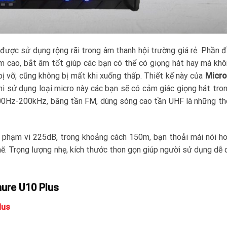
 được sử dụng rộng rãi trong âm thanh hội trường giá rẻ. Phần 
 cao, bắt âm tốt giúp các bạn có thể có giọng hát hay mà kh
bị vỡ, cũng không bị mất khi xuống thấp. Thiết kế này của
Micro
hi sử dụng loại micro này các bạn sẽ có cảm giác giọng hát tron
 100Hz-200kHz, băng tần FM, dùng sóng cao tần UHF là những t
 phạm vi 225dB, trong khoảng cách 150m, bạn thoải mái nói h
 Trọng lượng nhẹ, kích thước thon gọn giúp người sử dụng dễ 
hure U10 Plus
lus