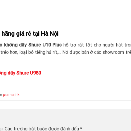
hãng giá rẻ tại Hà Nội
o không dây Shure U10 Plus
hỗ trợ rất tốt cho người hát tr
 trẻo hơn, loại bỏ tiếng hú rít,… Nó được bán ở các showroom tr
ông dây Shure U980
he
permalink
.
i.
Các trường bắt buộc được đánh dấu
*