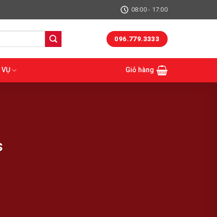
08:00 - 17:00
096.779.3333
 VỤ
Giỏ hàng
s