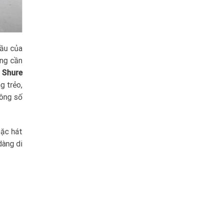
đầu của
ông cần
 Shure
g trẻo,
hông số
oặc hát
dàng di