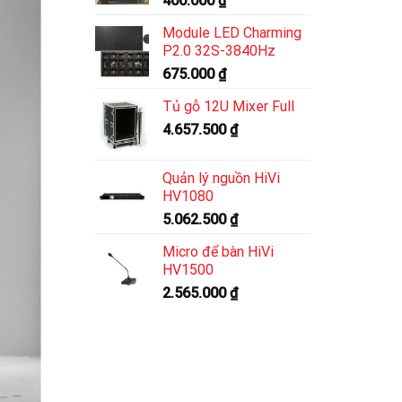
400.000
₫
Module LED Charming
P2.0 32S-3840Hz
675.000
₫
Tủ gỗ 12U Mixer Full
4.657.500
₫
Quản lý nguồn HiVi
HV1080
5.062.500
₫
Micro để bàn HiVi
HV1500
2.565.000
₫