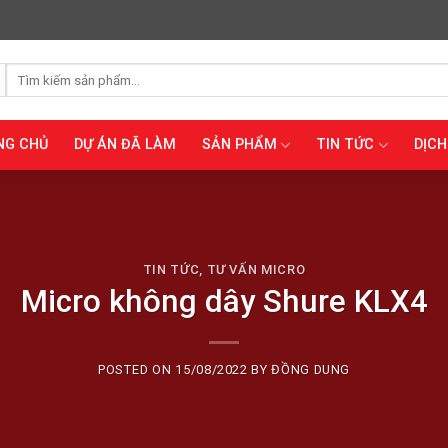
Tìm
kiếm:
NG CHỦ
DỰ ÁN ĐÃ LÀM
SẢN PHẨM
TIN TỨC
DỊCH
TIN TỨC
,
TƯ VẤN MICRO
Micro không dây Shure KLX4
POSTED ON
15/08/2022
BY
ĐỒNG DUNG