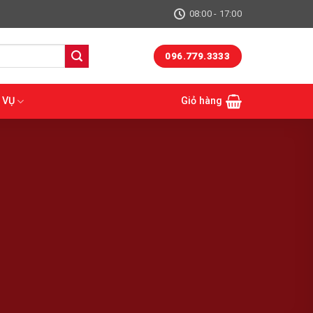
08:00 - 17:00
096.779.3333
 VỤ
Giỏ hàng