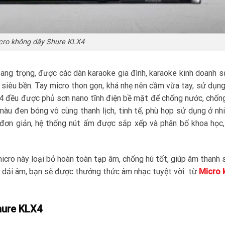
cro không dây Shure KLX4
 sang trọng, được các dàn karaoke gia đình, karaoke kinh doanh 
 siêu bền. Tay micro thon gọn, khá nhẹ nên cầm vừa tay, sử dụng
X4 đều được phủ sơn nano tĩnh điện bề mặt để chống nước, chốn
àu đen bóng vô cùng thanh lịch, tinh tế, phù hợp sử dụng ở nh
n đơn giản, hệ thống nút ấm được sắp xếp và phân bố khoa học
micro này loại bỏ hoàn toàn tạp âm, chống hú tốt, giúp âm thanh 
ác dải âm, bạn sẽ được thưởng thức âm nhạc tuyệt vời từ
Micro 
hure KLX4