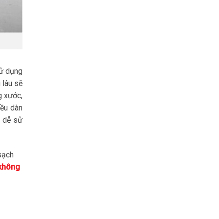
sử dụng
 lâu sẽ
g xước,
iều dàn
, dễ sử
sạch
không