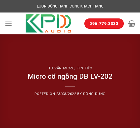
Skip
LUÔN ĐỒNG HÀNH CÙNG KHÁCH HÀNG
to
content
096.779.3333
TƯ VẤN MICRO
,
TIN TỨC
Micro cổ ngỗng DB LV-202
POSTED ON
23/08/2022
BY
ĐỒNG DUNG