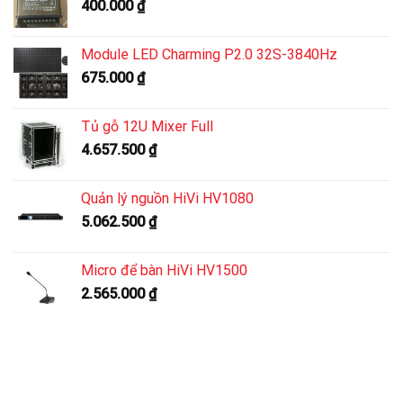
400.000
₫
Module LED Charming P2.0 32S-3840Hz
675.000
₫
Tủ gỗ 12U Mixer Full
4.657.500
₫
Quản lý nguồn HiVi HV1080
5.062.500
₫
Micro để bàn HiVi HV1500
2.565.000
₫