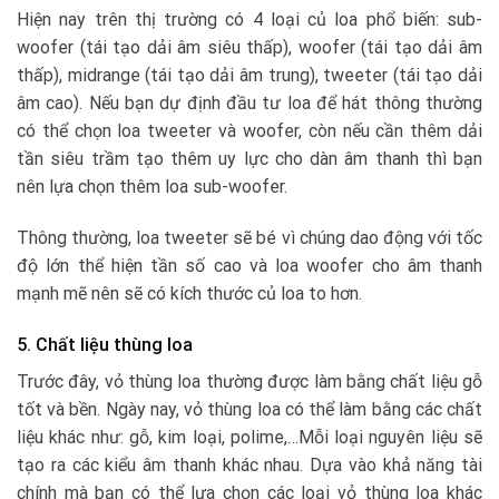
Hiện nay trên thị trường có 4 loại củ loa phổ biến: sub-
woofer (tái tạo dải âm siêu thấp), woofer (tái tạo dải âm
thấp), midrange (tái tạo dải âm trung), tweeter (tái tạo dải
âm cao). Nếu bạn dự định đầu tư loa để hát thông thường
có thể chọn loa tweeter và woofer, còn nếu cần thêm dải
tần siêu trầm tạo thêm uy lực cho dàn âm thanh thì bạn
nên lựa chọn thêm loa sub-woofer.
Thông thường, loa tweeter sẽ bé vì chúng dao động với tốc
độ lớn thể hiện tần số cao và loa woofer cho âm thanh
mạnh mẽ nên sẽ có kích thước củ loa to hơn.
5. Chất liệu thùng loa
Trước đây, vỏ thùng loa thường được làm bằng chất liệu gỗ
tốt và bền. Ngày nay, vỏ thùng loa có thể làm bằng các chất
liệu khác như: gỗ, kim loại, polime,…Mỗi loại nguyên liệu sẽ
tạo ra các kiểu âm thanh khác nhau. Dựa vào khả năng tài
chính mà bạn có thể lựa chọn các loại vỏ thùng loa khác