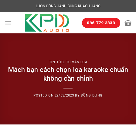
Skip
LUÔN ĐỒNG HÀNH CÙNG KHÁCH HÀNG
to
content
096.779.3333
TIN TỨC
,
TƯ VẤN LOA
Mách bạn cách chọn loa karaoke chuẩn
không cần chỉnh
POSTED ON
29/05/2023
BY
ĐỒNG DUNG