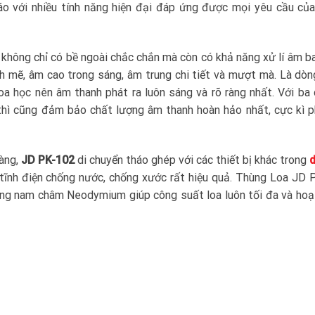
o với nhiều tính năng hiện đại đáp ứng được mọi yêu cầu của
không chỉ có bề ngoài chắc chắn mà còn có khả năng xử lí âm b
mẽ, âm cao trong sáng, âm trung chi tiết và mượt mà. Là dòn
a học nên âm thanh phát ra luôn sáng và rõ ràng nhất. Với ba
 thì cũng đảm bảo chất lượng âm thanh hoàn hảo nhất, cực kì 
dàng,
JD PK-102
di chuyển tháo ghép với các thiết bị khác trong
 tĩnh điện chống nước, chống xước rất hiệu quả. Thùng Loa JD
ụng nam châm Neodymium giúp công suất loa luôn tối đa và ho