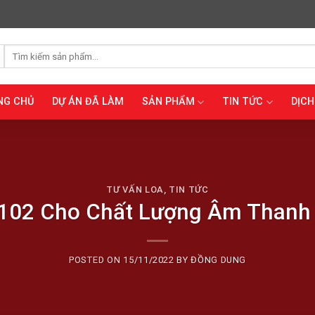
Tìm
kiếm:
NG CHỦ
DỰ ÁN ĐÃ LÀM
SẢN PHẨM
TIN TỨC
DỊCH
TƯ VẤN LOA
,
TIN TỨC
-102 Cho Chất Lượng Âm Thanh
POSTED ON
15/11/2022
BY
ĐỒNG DUNG