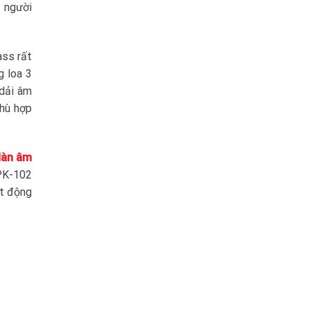
 người
ass rất
g loa 3
 dải âm
phù hợp
dàn âm
 PK-102
ạt động