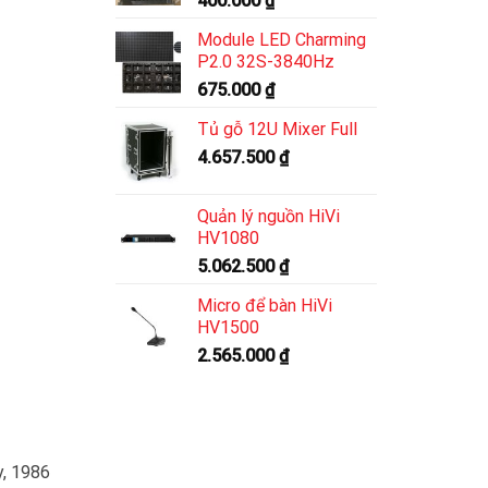
400.000
₫
Module LED Charming
P2.0 32S-3840Hz
675.000
₫
Tủ gỗ 12U Mixer Full
4.657.500
₫
Quản lý nguồn HiVi
HV1080
5.062.500
₫
Micro để bàn HiVi
HV1500
2.565.000
₫
y, 1986