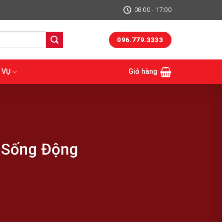
08:00 - 17:00
096.779.3333
 VỤ
Giỏ hàng
 Sống Động