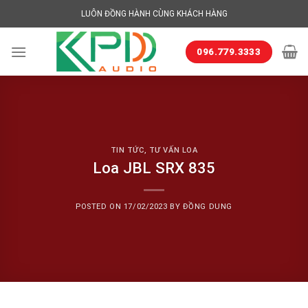
Skip
LUÔN ĐỒNG HÀNH CÙNG KHÁCH HÀNG
to
content
096.779.3333
TIN TỨC
,
TƯ VẤN LOA
Loa JBL SRX 835
POSTED ON
17/02/2023
BY
ĐỒNG DUNG