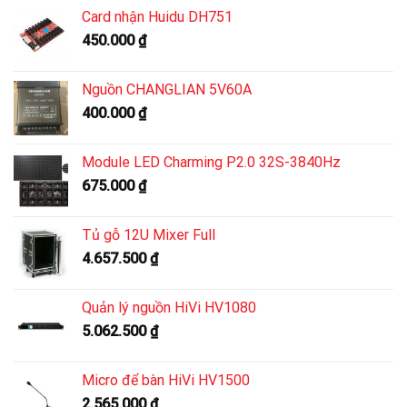
Card nhận Huidu DH751
450.000
₫
Nguồn CHANGLIAN 5V60A
400.000
₫
Module LED Charming P2.0 32S-3840Hz
675.000
₫
Tủ gỗ 12U Mixer Full
4.657.500
₫
Quản lý nguồn HiVi HV1080
5.062.500
₫
Micro để bàn HiVi HV1500
2.565.000
₫