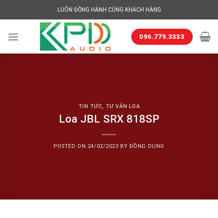
Skip
LUÔN ĐỒNG HÀNH CÙNG KHÁCH HÀNG
to
content
096.779.3333
TIN TỨC
,
TƯ VẤN LOA
Loa JBL SRX 818SP
POSTED ON
24/02/2023
BY
ĐỒNG DUNG