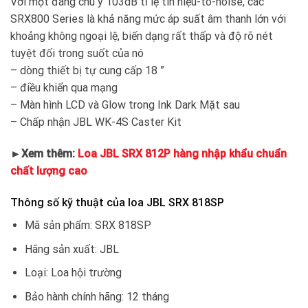
Với một đáng chú ý 103dB tỉ lệ tín hiệu-to-noise, các
SRX800 Series là khả năng mức áp suất âm thanh lớn với
khoảng không ngoại lệ, biến dạng rất thấp và độ rõ nét
tuyệt đối trong suốt của nó
– dòng thiết bị tự cung cấp 18 ”
– điều khiển qua mạng
– Màn hình LCD và Glow trong Ink Dark Mặt sau
– Chấp nhận JBL WK-4S Caster Kit
►Xem thêm:
Loa JBL SRX 812P hàng nhập khẩu chuẩn
chất lượng cao
Thông số kỹ thuật của loa JBL SRX 818SP
Mã sản phẩm: SRX 818SP
Hãng sản xuất: JBL
Loại: Loa hội trường
Bảo hành chính hãng: 12 tháng