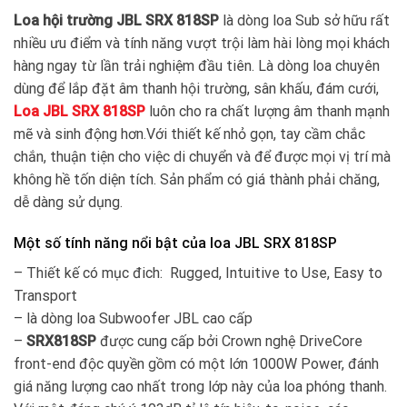
Loa hội trường JBL SRX 818SP
là dòng loa Sub sở hữu rất
nhiều ưu điểm và tính năng vượt trội làm hài lòng mọi khách
hàng ngay từ lần trải nghiệm đầu tiên. Là dòng loa chuyên
dùng để lắp đặt âm thanh hội trường, sân khấu, đám cưới,
Loa JBL SRX 818SP
luôn cho ra chất lượng âm thanh mạnh
mẽ và sinh động hơn.Với thiết kế nhỏ gọn, tay cầm chắc
chắn, thuận tiện cho việc di chuyển và để được mọi vị trí mà
không hề tốn diện tích. Sản phẩm có giá thành phải chăng,
dễ dàng sử dụng.
Một số tính năng nổi bật của loa JBL SRX 818SP
– Thiết kế có mục đich: Rugged, Intuitive to Use, Easy to
Transport
– là dòng loa Subwoofer JBL cao cấp
–
SRX818SP
được cung cấp bởi Crown nghệ DriveCore
front-end độc quyền gồm có một lớn 1000W Power, đánh
giá năng lượng cao nhất trong lớp này của loa phóng thanh.