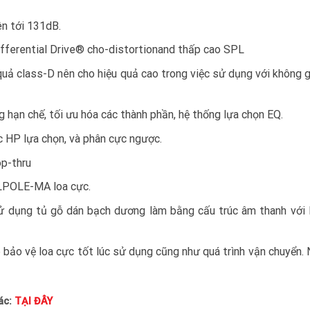
ên tới 131dB.
ifferential Drive® cho-distortionand thấp cao SPL
uả class-D nên cho hiệu quả cao trong việc sử dụng với không 
 hạn chế, tối ưu hóa các thành phần, hệ thống lựa chọn EQ.
c HP lựa chọn, và phân cực ngược.
op-thru
LPOLE-MA loa cực.
ử dụng tủ gỗ dán bạch dương làm bằng cấu trúc âm thanh với 
 bảo vệ loa cực tốt lúc sử dụng cũng như quá trình vận chuyển.
ác:
TẠI ĐÂY