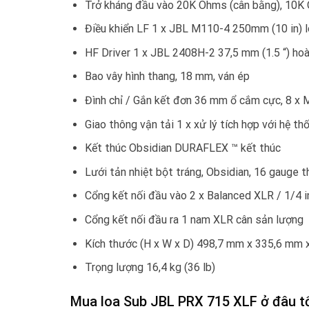
Trở kháng đầu vào 20K Ohms (cân bằng), 10K
Điều khiển LF 1 x JBL M110-4 250mm (10 in) 
HF Driver 1 x JBL 2408H-2 37,5 mm (1.5 “) hoà
Bao vây hình thang, 18 mm, ván ép
Đình chỉ / Gắn kết đơn 36 mm ổ cắm cực, 8 x M
Giao thông vận tải 1 x xử lý tích hợp với hệ t
Kết thúc Obsidian DURAFLEX ™ kết thúc
Lưới tản nhiệt bột tráng, Obsidian, 16 gauge 
Cổng kết nối đầu vào 2 x Balanced XLR / 1/4 
Cổng kết nối đầu ra 1 nam XLR cân sản lượng
Kích thước (H x W x D) 498,7 mm x 335,6 mm x
Trọng lượng 16,4 kg (36 lb)
Mua loa Sub JBL PRX 715 XLF ở đâu tốt