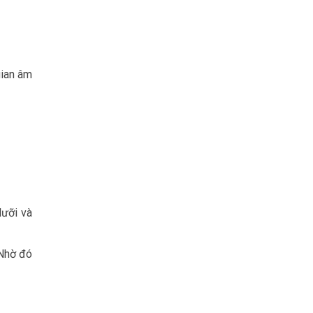
gian âm
lưỡi và
 Nhờ đó