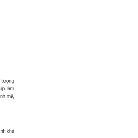
n tượng
iúp làm
ạnh mẽ,
ạnh khá