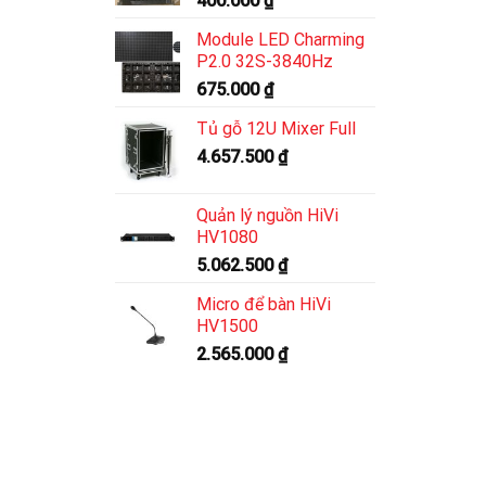
400.000
₫
Module LED Charming
P2.0 32S-3840Hz
675.000
₫
Tủ gỗ 12U Mixer Full
4.657.500
₫
Quản lý nguồn HiVi
HV1080
5.062.500
₫
Micro để bàn HiVi
HV1500
2.565.000
₫