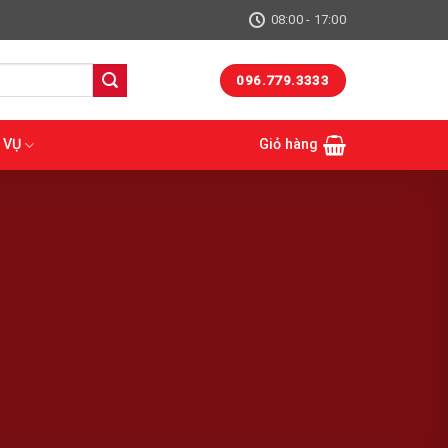
08:00 - 17:00
096.779.3333
 VỤ
Giỏ hàng