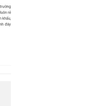
 trường
luôn rẻ
n khấu,
anh đây