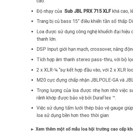
cao.
Độ nhạy của
Sub JBL PRX 715 XLF
khá cao, l
Trang bị củ bass 15” điều khiển tần số thấp D
Loa được sử dụng công nghệ khuếch đại hiệu q
thanh lớn.
DSP Input giới hạn mạch, crossover, năng động
Tích hợp âm thanh stereo pass-thru, với bộ lọ
2 x XLR-¼ “sự kết hợp đầu vào, với 2 x XLR lo
M20 cực đựng chấp nhận JBLPOLE-GA và JB
Trọng lượng của loa được nhẹ hơn nhờ việc s
rãnh khớp được bảo vệ bởi DuraFlex ™.
Việc sử dụng tấm lưới thép bảo vệ gauge giúp
loa sử dụng bền hơn theo thời gian.
► Xem thêm một số mẫu loa hội trường cao cấp kh