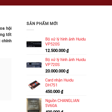
SẢN PHẨM MỚI
oa hội
ng tốt
Bộ xử lý hình ảnh Huidu
 chính
VP520S
12.500.000
₫
Bộ xử lý hình ảnh Huidu
VP720S
20.000.000
₫
Card nhận Huidu
DH751
450.000
₫
Nguồn CHANGLIAN
5V60A