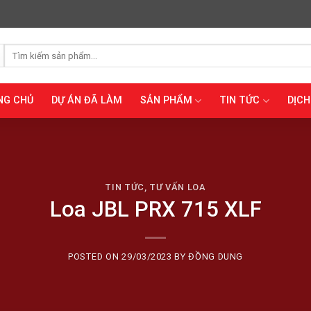
Tìm
kiếm:
NG CHỦ
DỰ ÁN ĐÃ LÀM
SẢN PHẨM
TIN TỨC
DỊCH
TIN TỨC
,
TƯ VẤN LOA
Loa JBL PRX 715 XLF
POSTED ON
29/03/2023
BY
ĐỒNG DUNG