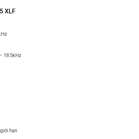
15 XLF
6kHz
 – 18.5kHz
giới hạn