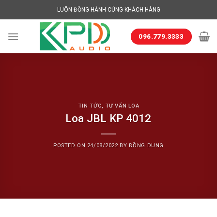
Skip
LUÔN ĐỒNG HÀNH CÙNG KHÁCH HÀNG
to
content
096.779.3333
TIN TỨC
,
TƯ VẤN LOA
Loa JBL KP 4012
POSTED ON
24/08/2022
BY
ĐỒNG DUNG