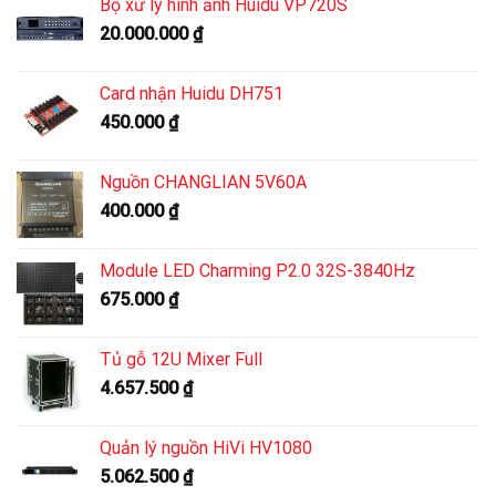
Bộ xử lý hình ảnh Huidu VP720S
20.000.000
₫
Card nhận Huidu DH751
450.000
₫
Nguồn CHANGLIAN 5V60A
400.000
₫
Module LED Charming P2.0 32S-3840Hz
675.000
₫
Tủ gỗ 12U Mixer Full
4.657.500
₫
Quản lý nguồn HiVi HV1080
5.062.500
₫