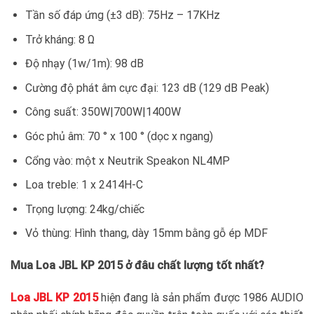
Tần số đáp ứng (±3 dB): 75Hz – 17KHz
Trở kháng: 8 Ω
Độ nhạy (1w/1m): 98 dB
Cường độ phát âm cực đại: 123 dB (129 dB Peak)
Công suất: 350W|700W|1400W
Góc phủ âm: 70 ° x 100 ° (dọc x ngang)
Cổng vào: một x Neutrik Speakon NL4MP
Loa treble: 1 x 2414H-C
Trọng lượng: 24kg/chiếc
Vỏ thùng: Hình thang, dày 15mm bằng gỗ ép MDF
Mua Loa JBL KP 2015 ở đâu chất lượng tốt nhất?
Loa JBL KP 2015
hiện đang là sản phẩm được 1986 AUDIO