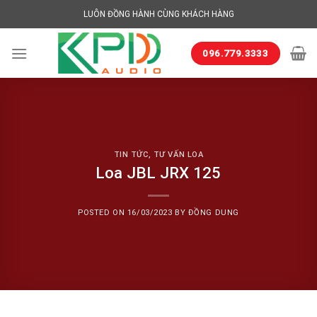
Skip
LUÔN ĐỒNG HÀNH CÙNG KHÁCH HÀNG
to
content
096.779.3333
TIN TỨC
,
TƯ VẤN LOA
Loa JBL JRX 125
POSTED ON
16/03/2023
BY
ĐỒNG DUNG