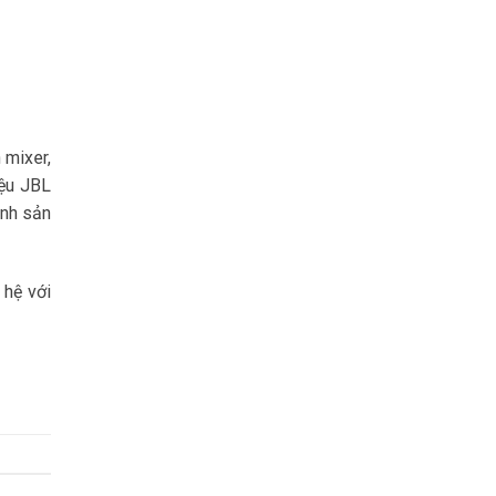
 mixer,
iệu JBL
ành sản
 hệ với