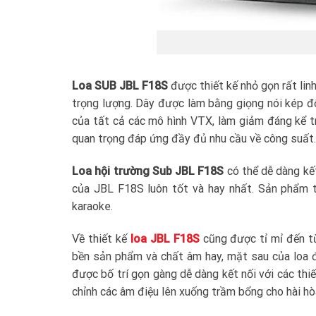
Loa SUB JBL F18S
được thiết kế nhỏ gọn rất linh
trọng lượng. Dây được làm bằng giọng nói kép đ
của tất cả các mô hình VTX, làm giảm đáng kể t
quan trọng đáp ứng đầy đủ nhu cầu về công suất.
Loa hội trường Sub JBL F18S
có thể dễ dàng kế
của JBL F18S luôn tốt và hay nhất. Sản phẩm 
karaoke.
Về thiết kế
loa JBL F18S
cũng được tỉ mỉ đến từ
bền sản phẩm và chất âm hay, mặt sau của loa đ
được bố trí gọn gàng dễ dàng kết nối với các thiế
chỉnh các âm điệu lên xuống trầm bổng cho hài hò