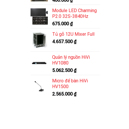
400.000
₫
Module LED Charming
P2.0 32S-3840Hz
675.000
₫
Tủ gỗ 12U Mixer Full
4.657.500
₫
Quản lý nguồn HiVi
HV1080
5.062.500
₫
Micro để bàn HiVi
HV1500
2.565.000
₫