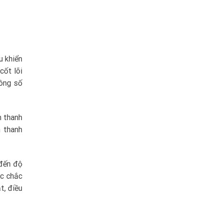
u khiển
cốt lõi
hông số
m thanh
 thanh
 đến độ
ắc chắc
t, điều