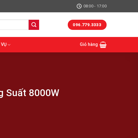
08:00 - 17:00
096.779.3333
 VỤ
Giỏ hàng
ng Suất 8000W