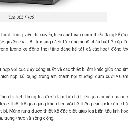
Loa JBL F18S
 hoạt trong việc di chuyển, hiệu suất cao giảm thiểu đáng kể điề
ộc quyền của JBL khoảng cách từ công nghệ phân biệt ổ kép là 
rọng lượng xe đồng thời tăng đáng kể tất cả các hoạt động t
t hợp với cục đẩy công suất và các thiết bị âm khác giúp cho â
thích hợp sử dụng trong âm thanh hội trường, đám cưới và âm
ng chi tiết, thùng loa được làm từ chất liệu gỗ cao cấp mang
ược thiết kế gọn gàng khoa học với hệ thống các jack cắm ch
t bị. Màng rung được thiết kế đặc biệt giúp loa biến tấu linh hoạ
a, trung thực và sống động.