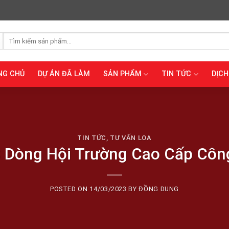
Tìm
kiếm:
NG CHỦ
DỰ ÁN ĐÃ LÀM
SẢN PHẨM
TIN TỨC
DỊCH
TIN TỨC
,
TƯ VẤN LOA
 Dòng Hội Trường Cao Cấp Cô
POSTED ON
14/03/2023
BY
ĐỒNG DUNG