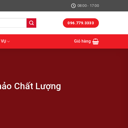
08:00 - 17:00
096.779.3333
 VỤ
Giỏ hàng
hảo Chất Lượng