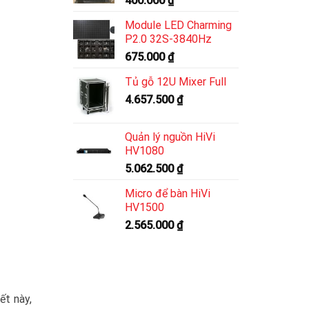
400.000
₫
Module LED Charming
P2.0 32S-3840Hz
675.000
₫
Tủ gỗ 12U Mixer Full
4.657.500
₫
Quản lý nguồn HiVi
HV1080
5.062.500
₫
Micro để bàn HiVi
HV1500
2.565.000
₫
ết này,