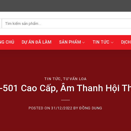
Tìm
kiếm:
NG CHỦ
DỰ ÁN ĐÃ LÀM
SẢN PHẨM
TIN TỨC
DỊCH
TIN TỨC
,
TƯ VẤN LOA
-501 Cao Cấp, Âm Thanh Hội T
POSTED ON
31/12/2022
BY
ĐỒNG DUNG