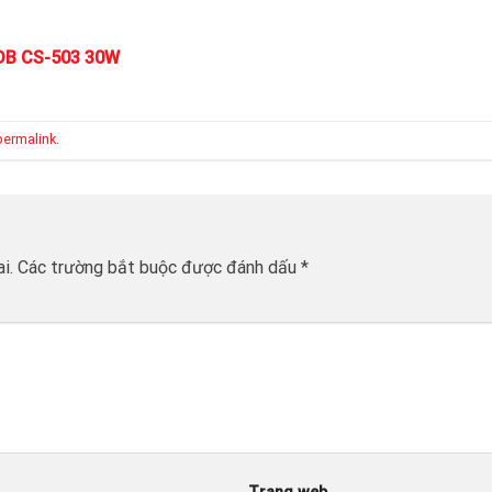
DB CS-503 30W
permalink
.
i.
Các trường bắt buộc được đánh dấu
*