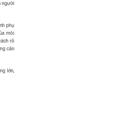
a người
inh phụ
của môi
cách rõ
ong căn
ng lớn,