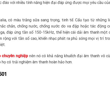
 đáo với nhiều tính năng hiện đại đáp ứng được mọi yêu cầu củ
alia, có màu trắng sữa sang trọng, tinh tế. Cấu tạo từ những l
chắc chắn, chống nước, chống xước do va đập hoặc tác động 
a, đáp ứng tần số 150-15kHz, thể hiện cái dải âm thanh một 
 rộng với tần số cao, khiến nhạc phát ra phủ sóng mọi vị trí tr
iệt.
o chuyên nghiệp
nên nó có khả năng khuếch đại âm thanh vô cù
p họ có trải nghiệm âm thanh hoàn hảo hơn.
501