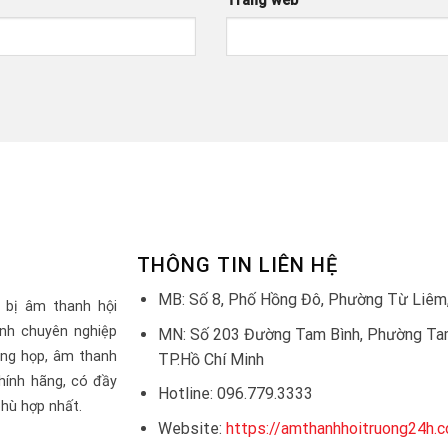
Trang web
THÔNG TIN LIÊN HỆ
MB: Số 8, Phố Hồng Đô, Phường Từ Liêm,
 bị âm thanh hội
nh chuyên nghiệp
MN: Số 203 Đường Tam Bình, Phường Tam
òng họp, âm thanh
TP.Hồ Chí Minh
hính hãng, có đầy
Hotline: 096.779.3333
hù hợp nhất.
Website:
https://amthanhhoitruong24h.