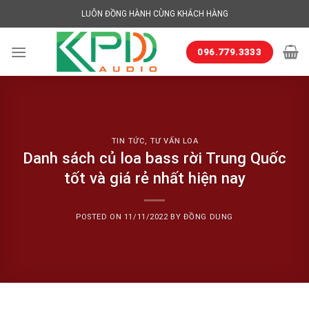
Skip
LUÔN ĐỒNG HÀNH CÙNG KHÁCH HÀNG
to
content
096.779.3333
TIN TỨC
,
TƯ VẤN LOA
Danh sách củ loa bass rời Trung Quốc
tốt và giá rẻ nhất hiện nay
POSTED ON
11/11/2022
BY
ĐỒNG DUNG