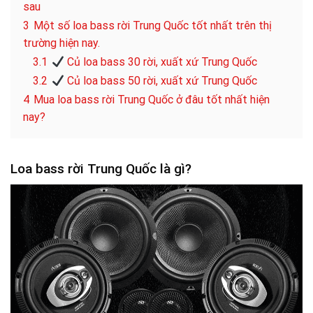
sau
3
Một số loa bass rời Trung Quốc tốt nhất trên thị
trường hiện nay.
3.1
Củ loa bass 30 rời, xuất xứ Trung Quốc
3.2
Củ loa bass 50 rời, xuất xứ Trung Quốc
4
Mua loa bass rời Trung Quốc ở đâu tốt nhất hiện
nay?
Loa bass rời Trung Quốc là gì?