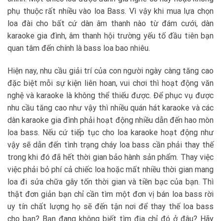
phụ thuộc rất nhiều vào loa Bass. Vì vậy khi mua lựa chọn
loa đài cho bất cứ dàn âm thanh nào từ đám cưới, dàn
karaoke gia đình, âm thanh hội trường yếu tố đầu tiên bạn
quan tâm đến chính là bass loa bao nhiêu.
Hiện nay, nhu cầu giải trí của con người ngày càng tăng cao
đặc biệt mỗi sự kiện liên hoan, vui chơi thì hoạt động văn
nghệ và karaoke là không thể thiếu được. Để phục vụ được
nhu cầu tăng cao như vậy thì nhiều quán hát karaoke và các
dàn karaoke gia đình phải hoạt động nhiều dẫn đến hao mòn
loa bass. Nếu cứ tiếp tục cho loa karaoke hoạt động như
vậy sẽ dẫn đến tình trạng cháy loa bass cần phải thay thế
trong khi đó đã hết thời gian bảo hành sản phẩm. Thay việc
việc phải bỏ phí cả chiếc loa hoặc mất nhiều thời gian mang
loa đi sửa chữa gây tốn thời gian và tiền bạc của bạn. Thì
thật đơn giản bạn chỉ cần tìm một đơn vị bán loa bass rời
uy tín chất lượng họ sẽ đến tận nơi để thay thế loa bass
cho bạn? Bạn đang không biết tìm địa chỉ đó ở đâu? Hãy