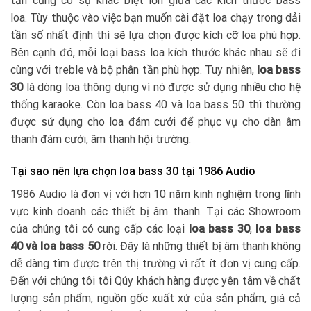
tần cũng có sự khác biệt lớn giữa các kích thước bass
loa. Tùy thuộc vào việc bạn muốn cài đặt loa chạy trong dải
tần số nhất định thì sẽ lựa chọn được kích cỡ loa phù hợp.
Bên cạnh đó, mỗi loại bass loa kích thước khác nhau sẽ đi
cùng với treble và bộ phân tần phù hợp. Tuy nhiên,
loa bass
30
là dòng loa thông dụng vì nó được sử dụng nhiều cho hệ
thống karaoke. Còn loa bass 40 và loa bass 50 thì thường
được sử dụng cho loa đám cưới để phục vụ cho dàn âm
thanh đám cưới, âm thanh hội trường.
Tại sao nên lựa chọn loa bass 30 tại 1986 Audio
1986 Audio là đơn vị với hơn 10 năm kinh nghiệm trong lĩnh
vực kinh doanh các thiết bị âm thanh. Tại các Showroom
của chúng tôi có cung cấp các loại
loa bass 30
,
loa bass
40 và loa bass 50
rời. Đây là những thiết bị âm thanh không
dễ dàng tìm được trên thị trường vì rất ít đơn vị cung cấp.
Đến với chúng tôi tôi Qúy khách hàng được yên tâm về chất
lượng sản phẩm, nguồn gốc xuất xứ của sản phẩm, giá cả