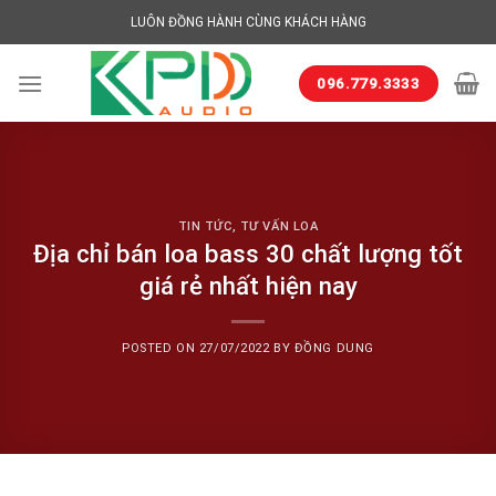
Skip
LUÔN ĐỒNG HÀNH CÙNG KHÁCH HÀNG
to
content
096.779.3333
TIN TỨC
,
TƯ VẤN LOA
Địa chỉ bán loa bass 30 chất lượng tốt
giá rẻ nhất hiện nay
POSTED ON
27/07/2022
BY
ĐỒNG DUNG