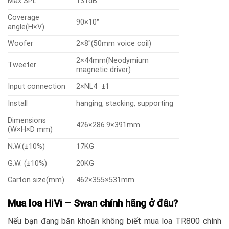
Max SPL
131dB
Coverage
90×10°
angle(H×V)
Woofer
2×8″(50mm voice coil)
2×44mm(Neodymium
Tweeter
magnetic driver)
Input connection
2×NL4 ±1
Install
hanging, stacking, supporting
Dimensions
426×286.9×391mm
(W×H×D mm)
N.W.(±10%)
17KG
G.W. (±10%)
20KG
Carton size(mm)
462×355×531mm
Mua loa HiVi – Swan chính hãng ở đâu?
Nếu bạn đang băn khoăn không biết mua loa TR800 chính