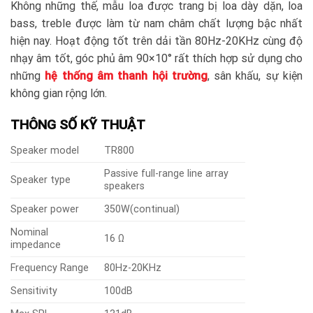
Không những thế, mẫu loa được trang bị loa dày dặn, loa
bass, treble được làm từ nam châm chất lượng bậc nhất
hiện nay. Hoạt động tốt trên dải tần 80Hz-20KHz cùng độ
nhạy âm tốt, góc phủ âm 90×10° rất thích hợp sử dụng cho
những
hệ thống âm thanh hội trường
, sân khấu, sự kiện
không gian rộng lớn.
THÔNG SỐ KỸ THUẬT
Speaker model
TR800
Passive full-range line array
Speaker type
speakers
Speaker power
350W(continual)
Nominal
16 Ω
impedance
Frequency Range
80Hz-20KHz
Sensitivity
100dB