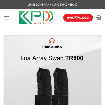
Skip
LUÔN ĐỒNG HÀNH CÙNG KHÁCH HÀNG
to
content
096.779.3333