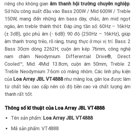
riêng cho không gian
âm thanh hội trường chuyên nghiệp
.
Sở hữu công suất đầu vào Bass 200W / Mid 600W / Treble
150W, mang đến những âm bass dày, chắc, âm mid ngọt
ngào, âm treble thánh thót. Đáp ứng tần số: 60Hz – 16kHz
(± 3dB), góc phủ âm (- 6dB): 90 độ (250Hz – 16kHz), giúp
âm thanh trong trẻo, rõ ràng, trung thực ở mọi vị trí. Bass: 2
Bass 30cm dòng 2262H, cuộn âm kép 76mm, công nghệ
nam châm Neodymium Differential Drive®, Direct
Cooled™, Mid: 4Mid 13.8cm, cuộn âm 50mm, Treble: 2
Treble Neodymium 7.6cm có màng nhôm. Các linh phụ kiện
của
Loa Array JBL VT4888
như màng loa, gân loa được làm
từ chất liệu cao cấp nên có độ bền cao và chất lượng âm
thanh rất tốt.
Thông số kĩ thuật của Loa Array JBL VT4888
Tên sản phẩm:
Loa Array JBL VT4888
Mã sản phẩm: VT4888