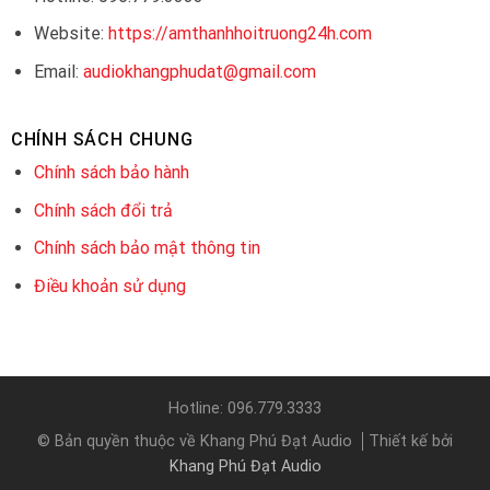
Website:
https://amthanhhoitruong24h.com
Email:
audiokhangphudat@gmail.com
CHÍNH SÁCH CHUNG
Chính sách bảo hành
Chính sách đổi trả
Chính sách bảo mật thông tin
Điều khoản sử dụng
Hotline: 096.779.3333
© Bản quyền thuộc về Khang Phú Đạt Audio
Thiết kế bởi
Khang Phú Đạt Audio