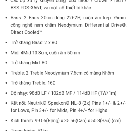
Các bộ xử lý khuyên dùng: dbx 4800 / Crown I-Tech /
BSS FDS-366T, và một số thiết bị khác.
Bass: 2 Bass 30cm dòng 2262H, cuộn âm kép 76mm,
công nghệ nam châm Neodymium Differential Drive®,
Direct Cooled™
Trở kháng Bass: 2 x 8Ω
Mid: 4Mid 13.8cm, cuộn âm 50mm
Trở kháng Mid: 8Ω
Treble: 2 Treble Neodymium 7.6cm có màng Nhôm
Trở kháng Treble: 16Ω
Độ nhạy: 98dB LF / 102dB MF / 114dB HF (1W/1m)
Kết nối: Neutrik® Speakon® NL-8 (2x) Pins 1+/- & 2+/-
for Lows, Pin 3+/- for Mids, Pin 4+/- for Highs
Kích thước: 99.06(Rộng) x 35.56(Cao) x 50.8(Sâu) (cm)
Trọng lượng: 51kg