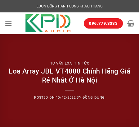
Skip
LUÔN ĐỒNG HÀNH CÙNG KHÁCH HÀNG
to
content
096.779.3333
TƯ VẤN LOA
,
TIN TỨC
Loa Array JBL VT4888 Chính Hãng Giá
Rẻ Nhất Ở Hà Nội
POSTED ON
10/12/2022
BY
ĐỒNG DUNG