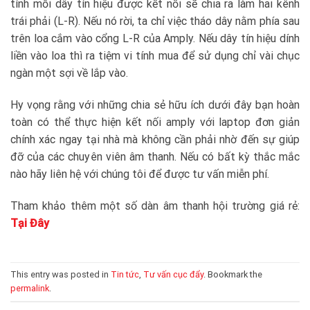
tính mỗi dây tín hiệu được kết nối sẽ chia ra làm hai kênh
trái phải (L-R). Nếu nó rời, ta chỉ việc tháo dây nằm phía sau
trên loa cắm vào cổng L-R của Amply. Nếu dây tín hiệu dính
liền vào loa thì ra tiệm vi tính mua để sử dụng chỉ vài chục
ngàn một sợi về lắp vào.
Hy vọng rằng với những chia sẻ hữu ích dưới đây bạn hoàn
toàn có thể thực hiện kết nối amply với laptop đơn giản
chính xác ngay tại nhà mà không cần phải nhờ đến sự giúp
đỡ của các chuyên viên âm thanh. Nếu có bất kỳ thắc mắc
nào hãy liên hệ với chúng tôi để được tư vấn miễn phí.
Tham khảo thêm một số dàn âm thanh hội trường giá rẻ:
Tại Đây
This entry was posted in
Tin tức
,
Tư vấn cục đẩy
. Bookmark the
permalink
.