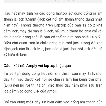
Hầu hết máy tính và các dòng laptop sử dụng cổng ra âm
thanh là jack 3.5mm (jack kết nối âm thanh thông dụng nhất
hiện nay). Thông thường trên Laptop của bạn sẽ có 2 khe
cắm jack, máy để bàn là 5 jack, nếu mua thêm bộ chia chỉ vài
chục nghìn đồng thôi là bạn có thể chia ra bao nhiêu tuỳ ý…
Điều cần quan tâm là chức năng của mỗi jack trong đó xác
định jack nào là jack Mic, jack nào là jack loa mỗi jack đều có
ký hiệu đi kèm.
Cách kết nối Amply với laptop hiệu quả
Ta sẽ tận dụng cổng kết nối âm thanh của máy tính, mỗi
dây tín hiệu được kết nối sẽ chia ra làm hai kênh trái phải
(L-R) nếu nó rời thì ta chỉ việc tháo dây nằm phía sau trên
loa cắm vào cổng L-R của Ampli.
Chỉ cần dùng một dây tín hiệu cắm vào cổng âm thanh của