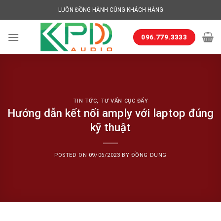
Skip
LUÔN ĐỒNG HÀNH CÙNG KHÁCH HÀNG
to
content
096.779.3333
TIN TỨC
,
TƯ VẤN CỤC ĐẨY
Hướng dẫn kết nối amply với laptop đúng
kỹ thuật
POSTED ON
09/06/2023
BY
ĐỒNG DUNG