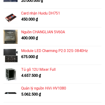
20.000.000
₫
Card nhận Huidu DH751
450.000
₫
Nguồn CHANGLIAN 5V60A
400.000
₫
Module LED Charming P2.0 32S-3840Hz
675.000
₫
Tủ gỗ 12U Mixer Full
4.657.500
₫
Quản lý nguồn HiVi HV1080
5.062.500
₫