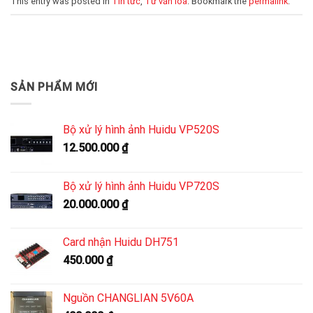
This entry was posted in
Tin tức
,
Tư vấn loa
. Bookmark the
permalink
.
SẢN PHẨM MỚI
Bộ xử lý hình ảnh Huidu VP520S
12.500.000
₫
Bộ xử lý hình ảnh Huidu VP720S
20.000.000
₫
Card nhận Huidu DH751
450.000
₫
Nguồn CHANGLIAN 5V60A