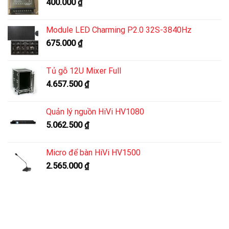
400.000
₫
Module LED Charming P2.0 32S-3840Hz
675.000
₫
Tủ gỗ 12U Mixer Full
4.657.500
₫
Quản lý nguồn HiVi HV1080
5.062.500
₫
Micro để bàn HiVi HV1500
2.565.000
₫