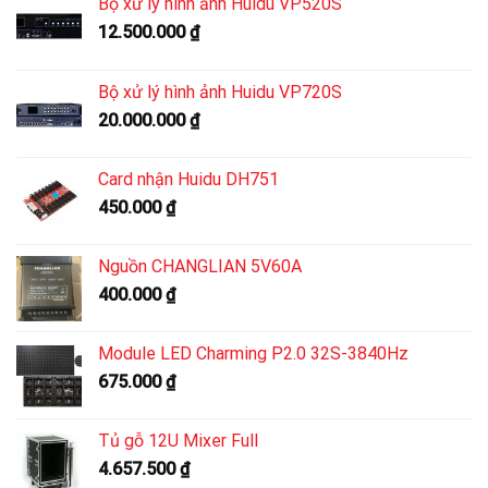
Bộ xử lý hình ảnh Huidu VP520S
12.500.000
₫
Bộ xử lý hình ảnh Huidu VP720S
20.000.000
₫
Card nhận Huidu DH751
450.000
₫
Nguồn CHANGLIAN 5V60A
400.000
₫
Module LED Charming P2.0 32S-3840Hz
675.000
₫
Tủ gỗ 12U Mixer Full
4.657.500
₫