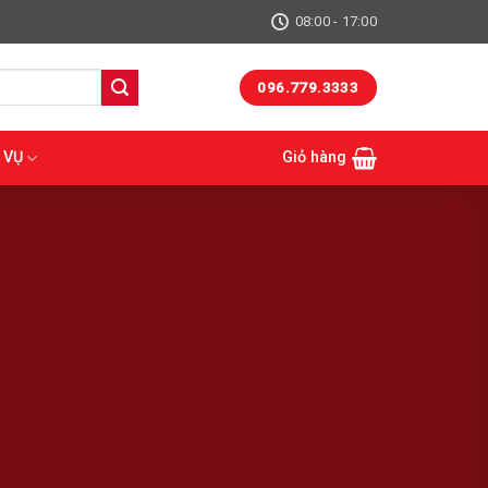
08:00 - 17:00
096.779.3333
 VỤ
Giỏ hàng