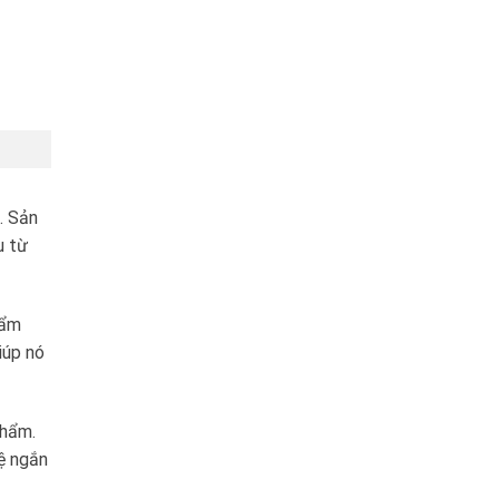
. Sản
u từ
hẩm
iúp nó
phẩm.
ệ ngắn