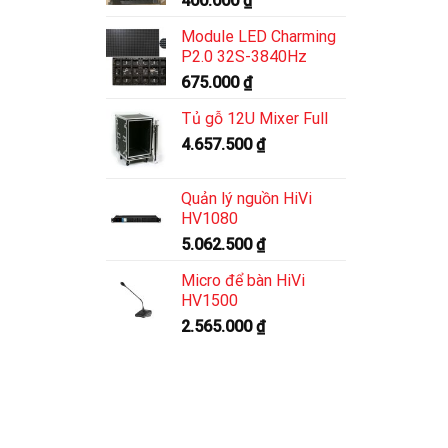
400.000
₫
Module LED Charming
P2.0 32S-3840Hz
675.000
₫
Tủ gỗ 12U Mixer Full
4.657.500
₫
Quản lý nguồn HiVi
HV1080
5.062.500
₫
Micro để bàn HiVi
HV1500
2.565.000
₫