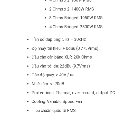
4 Ohms x 2: 950W RMS
2 Ohms x 2: 1400W RMS
8 Ohms Bridged: 1950W RMS
4 Ohms Bridged: 2800W RMS
Tần số đáp ứng: 5Hz – 30kHz
Độ nhạy tín hiêu: + 0dBu (0.775Vrms)
Đầu cào cân bằng XLR: 20k Ohms
Đầu vào tối đa: 22dBu (9.7Vrms)
Tốc độ quay: > 40V / us
Nhiễu âm: < -70dB
Protections: Thermal, over-current, output D
Cooling: Variable Speed Fan
Tiêu chuẩn quốc tế RMS