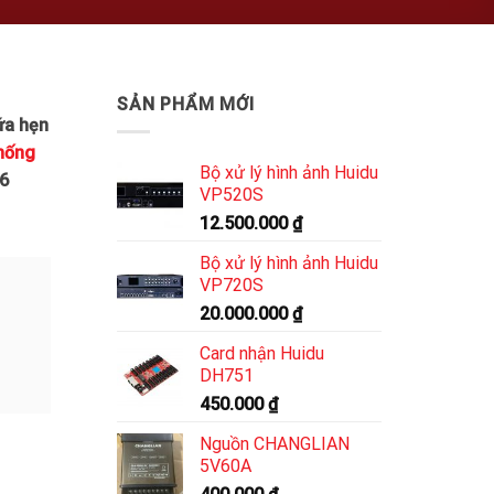
SẢN PHẨM MỚI
ứa hẹn
hống
Bộ xử lý hình ảnh Huidu
86
VP520S
12.500.000
₫
Bộ xử lý hình ảnh Huidu
VP720S
20.000.000
₫
Card nhận Huidu
DH751
450.000
₫
Nguồn CHANGLIAN
5V60A