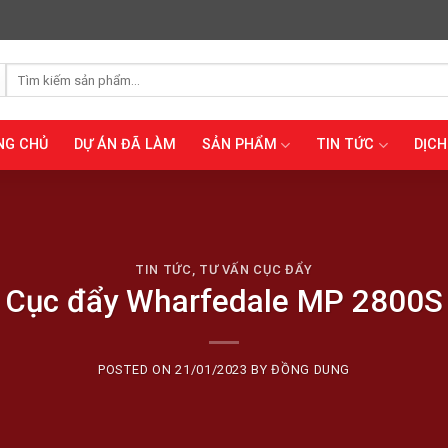
Tìm
kiếm:
NG CHỦ
DỰ ÁN ĐÃ LÀM
SẢN PHẨM
TIN TỨC
DỊCH
TIN TỨC
,
TƯ VẤN CỤC ĐẨY
Cục đẩy Wharfedale MP 2800S
POSTED ON
21/01/2023
BY
ĐỒNG DUNG