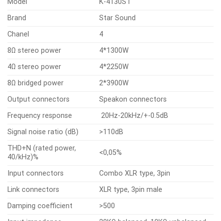
Model
K-4130ST
Brand
Star Sound
Chanel
4
8Ω stereo power
4*1300W
4Ω stereo power
4*2250W
8Ω bridged power
2*3900W
Output connectors
Speakon connectors
Frequency response
20Hz-20kHz/+-0.5dB
Signal noise ratio (dB)
>110dB
THD+N (rated power,
<0,05%
40/kHz)%
Input connectors
Combo XLR type, 3pin
Link connectors
XLR type, 3pin male
Damping coefficient
>500