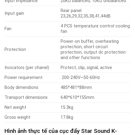
Input impedance
20KΩ balanced, 10KΩ unbalanced
Rear panel:
Input gain
23,26,29,32,35,38,41,44dB
4 PCS temperature control cooling
Fan
fan
Power-on buffer, overheating
protection, short circuit
Protection
protection, output dc protection
and other functions
Incicators (per chanel)
Protect, clip, signal, active
Power requirement
200-240V~50-60Hz
Body dimendions
485*481*88mm
Transport dimensions
640*610*155mm
Net weight
15.3kg
Gross weight
17.8kg
Hình ảnh thực tế của cục đẩy Star Sound K-