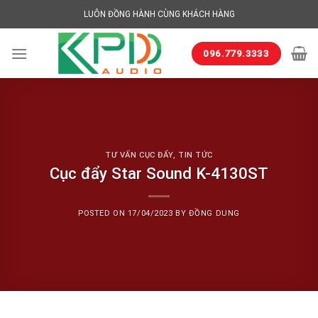
Skip
LUÔN ĐỒNG HÀNH CÙNG KHÁCH HÀNG
to
content
096.779.3333
TƯ VẤN CỤC ĐẨY
,
TIN TỨC
Cục đẩy Star Sound K-4130ST
POSTED ON
17/04/2023
BY
ĐỒNG DUNG