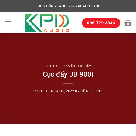
Skip
LUÔN ĐỒNG HÀNH CÙNG KHÁCH HÀNG
to
content
096.779.3333
TIN TỨC
,
TƯ VẤN CỤC ĐẨY
Cục đẩy JD 900i
POSTED ON
14/10/2022
BY
ĐỒNG DUNG