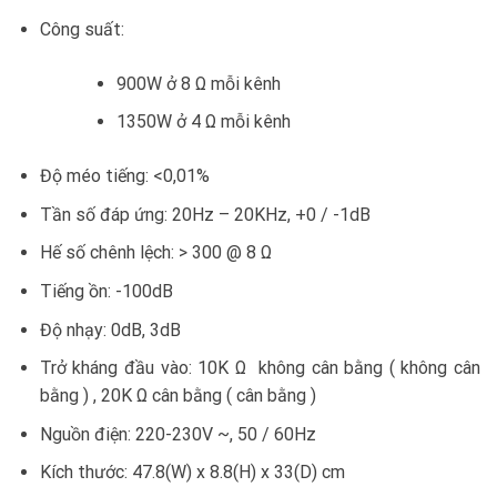
Công suất:
900W ở 8 Ω mỗi kênh
1350W ở 4 Ω mỗi kênh
Độ méo tiếng: <0,01%
Tần số đáp ứng: 20Hz – 20KHz, +0 / -1dB
Hế số chênh lệch: > 300 @ 8 Ω
Tiếng ồn: -100dB
Độ nhạy: 0dB, ​​3dB
Trở kháng đầu vào: 10K Ω không cân bằng ( không cân
bằng ) , 20K Ω cân bằng ( cân bằng )
Nguồn điện: 220-230V ~, 50 / 60Hz
Kích thước: 47.8(W) x 8.8(H) x 33(D) cm