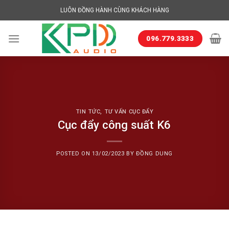
Skip
LUÔN ĐỒNG HÀNH CÙNG KHÁCH HÀNG
to
content
096.779.3333
TIN TỨC
,
TƯ VẤN CỤC ĐẨY
Cục đẩy công suất K6
POSTED ON
13/02/2023
BY
ĐỒNG DUNG