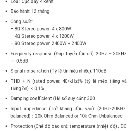
Loại: Cục đẩy 4 kênh
Bảo hành: 12 tháng
Công suất:
– 8Ω Stereo power: 4 x 800W
– 4Ω Stereo power: 4 x 1200W
– 8Ω Stereo power: 2400W + 2400W
Frequenty response (Đáp tuyến tần số): 20Hz – 30kHz
+- 0.5dB
Signal noise ration (Tỷ lệ tín hiệu nhiễu): 110dB
THD + N (rated power, 40/kHz)% (tỷ lệ méo tiếng và
tiếng ồn): < 0.1%
Damping coefficient (Hệ số suy cản): 300
Input impedance (Trở kháng đầu vào): (20Hz-20KHz,
balanced)；20k Ohm Balanced or 10k Ohm Unbalanced
Protection (Chế độ bảo an): temperature (nhiệt độ) , DC