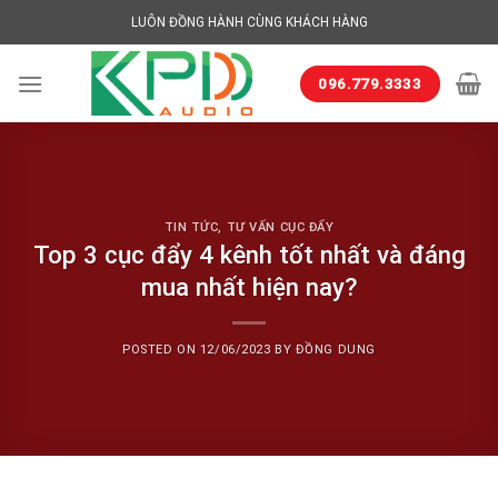
Skip
LUÔN ĐỒNG HÀNH CÙNG KHÁCH HÀNG
to
content
096.779.3333
TIN TỨC
,
TƯ VẤN CỤC ĐẨY
Top 3 cục đẩy 4 kênh tốt nhất và đáng
mua nhất hiện nay?
POSTED ON
12/06/2023
BY
ĐỒNG DUNG