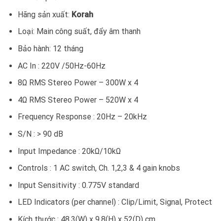
Hãng sản xuất:
Korah
Loại: Main công suất, đẩy âm thanh
Bảo hành: 12 tháng
AC In : 220V /50Hz-60Hz
8Ω RMS Stereo Power – 300W x 4
4Ω RMS Stereo Power – 520W x 4
Frequency Response : 20Hz – 20kHz
S/N : > 90 dB
Input Impedance : 20kΩ/10kΩ
Controls : 1 AC switch, Ch. 1,2,3 & 4 gain knobs
Input Sensitivity : 0.775V standard
LED Indicators (per channel) : Clip/Limit, Signal, Protect
Kích thước : 48.3(W) x 9.8(H) x 52(D) cm